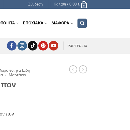
Σύνδεση
Καλάθι /
0,00
€
0
ΟΠΟΙΗΤΑ
ΕΠΟΧΙΑΚΑ
ΔΙΑΦΟΡΑ
PORTFOLIO
Χειροποίητα Είδη
ια
/
Μαρτάκια
 πον
πον πον