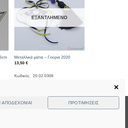
ΕΞΑΝΤΛΗΜΈΝΟ
*6cm
Μεταλλικά μάτια – Γούρια 2020
13,50
€
Κωδικός: 20.02.0308
Ν ΑΠΟΔΈΧΟΜΑΙ
ΠΡΟΤΙΜΉΣΕΙΣ
Visa
MasterCard
Cash
Bank
Cash
On
Transfer
on
ed Questions (FAQ)
Delivery
Pickup