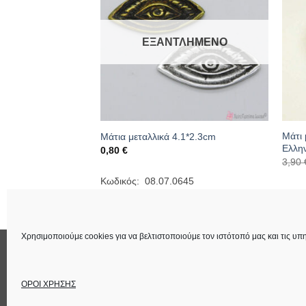
ΕΞΑΝΤΛΗΜΈΝΟ
Μάτι 
 σμάλτο 10cm
Μάτια μεταλλικά 4.1*2.3cm
Ελλην
0,80
€
ουσα
3,90
174
Κωδικός: 08.07.0645
€.
Κωδι
Χρησιμοποιούμε cookies για να βελτιστοποιούμε τον ιστότοπό μας και τις υπη
ΕΠΙΚΟΙΝΩΝΙΑ
ΟΡΟΙ ΧΡΗΣΗΣ
Στοιχεία Εταιρεία
ΟΡΟΙ ΧΡΗΣΗΣ
Copyright 2026 ©
Lucas Χειροτέχνημα
Power