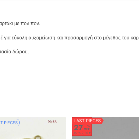
αρτάκι με πον πον.
αμέ για εύκολη αυξομείωση και προσαρμογή στο μέγεθος του κα
ευασία δώρου.
LAST PIECES
T PIECES
27
%
OFF
Up to
2,20 €