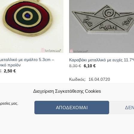
μεταλλικό με σμάλτο 5.3cm –
Καραβάκι μεταλλικό με ευχές 11.7
ικό προϊόν
Original
Η
8,30
€
6,10
€
price
τρέχουσα
Original
Η
€
2,50
€
was:
τιμή
price
τρέχουσα
8,30 €.
είναι:
was:
τιμή
Κωδικός: 16.04.0720
6,10 €.
3,90 €.
είναι:
κός: 16.13.0131
2,50 €.
Διαχείριση Συγκατάθεσης Cookies
ρεσίες μας.
ΑΠΟΔΈΧΟΜΑΙ
ΔΕ
ς
Πολιτική Επιστροφών Κι Αλλαγών
Συχνές Ερωτήσεις – Frequently Ask
ed by
Angellight