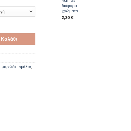
4cm σε
διάφορα
χρώματα
2,30
€
ορα χρώματα ποσότητα
 Καλάθι
,
μπρελόκ
,
σμάλτο
,