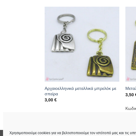
Αρχαιοελληνικά μεταλλικά μπρελόκ με
Μετα
σπείρα
3,50
3,00
€
003
Κωδι
Κωδικός: 20.08.0001
Χρησιμοποιούμε cookies για να βελτιστοποιούμε τον ιστότοπό μας και τις υπη