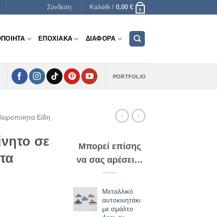
Σύνδεση
Καλάθι /
0,00
€
0
ΟΠΟΙΗΤΑ
ΕΠΟΧΙΑΚΑ
ΔΙΑΦΟΡΑ
PORTFOLIO
Χειροποίητα Είδη
νητο σε
Μπορεί επίσης
τα
να σας αρέσει…
Μεταλλικό
αυτοκινητάκι
με σμάλτο