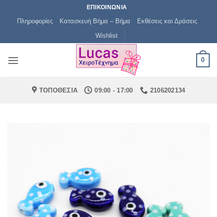
Μετάβαση
ΕΠΙΚΟΙΝΩΝΙΑ
στο
Πληροφορίες
Κατασκευή Βήμα – Βήμα
Εκθέσεις και Δράσεις
περιεχόμενο
Wishlist
0
ΤΟΠΟΘΕΣΙΑ
09:00 - 17:00
2106202134