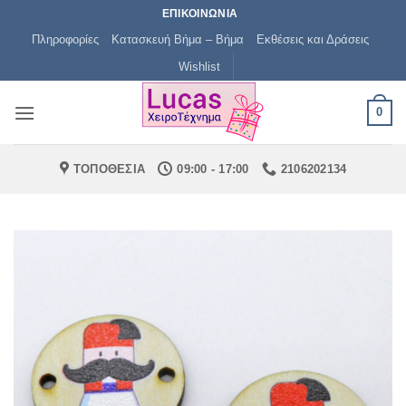
Μετάβαση
ΕΠΙΚΟΙΝΩΝΙΑ
στο
Πληροφορίες
Κατασκευή Βήμα – Βήμα
Εκθέσεις και Δράσεις
περιεχόμενο
Wishlist
0
ΤΟΠΟΘΕΣΙΑ
09:00 - 17:00
2106202134