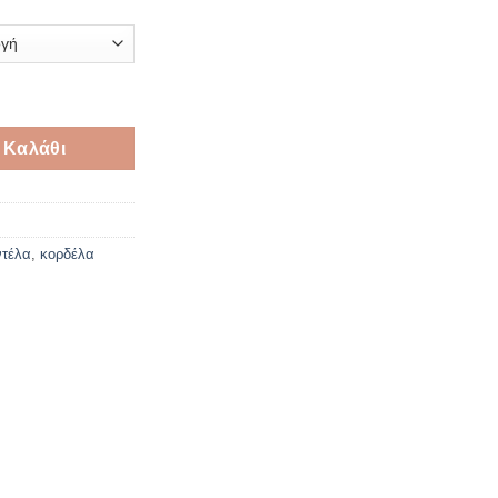
λικά χρώματα ποσότητα
 Καλάθι
ντέλα
,
κορδέλα