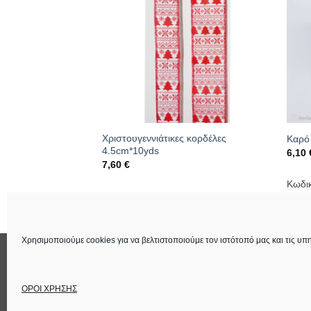
Χριστουγεννιάτικες κορδέλες
υς 4,5cm*10yds
Καρό 
4.5cm*10yds
6,10
7,60
€
191
Κωδι
Κωδικός: 01.09.0213
Χρησιμοποιούμε cookies για να βελτιστοποιούμε τον ιστότοπό μας και τις υπη
ΕΠΙΚΟΙΝΩΝΙΑ
ΟΡΟΙ ΧΡΗΣΗΣ
Στοιχεία Εταιρεία
ΟΡΟΙ ΧΡΗΣΗΣ
Copyright 2026 ©
Lucas Χειροτέχνημα
Power