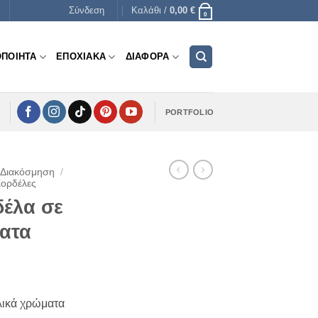
Σύνδεση
Καλάθι /
0,00
€
0
ΟΠΟΙΗΤΑ
ΕΠΟΧΙΑΚΑ
ΔΙΑΦΟΡΑ
PORTFOLIO
 Διακόσμηση
/
Κορδέλες
δέλα σε
ατα
λικά χρώματα