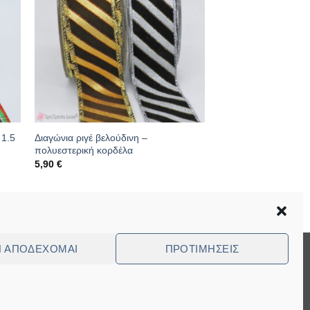
 1.5
Διαγώνια ριγέ βελούδινη –
πολυεστερική κορδέλα
5,90
€
Κωδικός: 01.09.0299
Ν ΑΠΟΔΈΧΟΜΑΙ
ΠΡΟΤΙΜΉΣΕΙΣ
Visa
MasterCard
Cash
Bank
Cash
On
Transfer
on
ed Questions (FAQ)
Delivery
Pickup