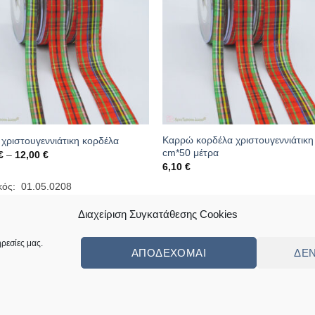
Καρρώ κορδέλα χριστουγεννιάτικη
χριστουγεννιάτικη κορδέλα
cm*50 μέτρα
Price
€
–
12,00
€
range:
6,10
€
6,10 €
through
κός: 01.05.0208
12,00 €
Κωδικός: 01.05.0309
Διαχείριση Συγκατάθεσης Cookies
ρεσίες μας.
ΑΠΟΔΈΧΟΜΑΙ
ΔΕ
ς
Πολιτική Επιστροφών Κι Αλλαγών
Συχνές Ερωτήσεις – Frequently Ask
ed by
Angellight