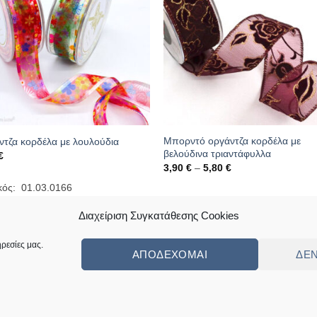
Μπορντό οργάντζα κορδέλα με
ντζα κορδέλα με λουλούδια
βελούδινα τριαντάφυλλα
€
Price
3,90
€
–
5,80
€
range:
3,90 €
κός: 01.03.0166
through
Κωδικός: 01.10.0014
5,80 €
Διαχείριση Συγκατάθεσης Cookies
ρεσίες μας.
ΑΠΟΔΈΧΟΜΑΙ
ΔΕ
ς
Πολιτική Επιστροφών Κι Αλλαγών
Συχνές Ερωτήσεις – Frequently Ask
ed by
Angellight