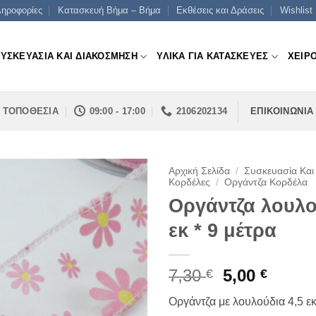
ηροφορίες
Κατασκευή Βήμα – Βήμα
Εκθέσεις και Δράσεις
Wishlist
ΣΥΣΚΕΥΑΣΙΑ ΚΑΙ ΔΙΑΚΟΣΜΗΣΗ
ΥΛΙΚΑ ΓΙΑ ΚΑΤΑΣΚΕΥΕΣ
ΧΕΙΡ
ΤΟΠΟΘΕΣΙΑ
09:00 - 17:00
2106202134
ΕΠΙΚΟΙΝΩΝΙΑ
Αρχική Σελίδα
/
Συσκευασία Και
Κορδέλες
/
Οργάντζα Κορδέλα
Οργάντζα λουλο
εκ * 9 μέτρα
Original
Η
7,30
5,00
€
€
price
τρέχο
Οργάντζα με λουλούδια 4,5 εκ
was:
τιμή