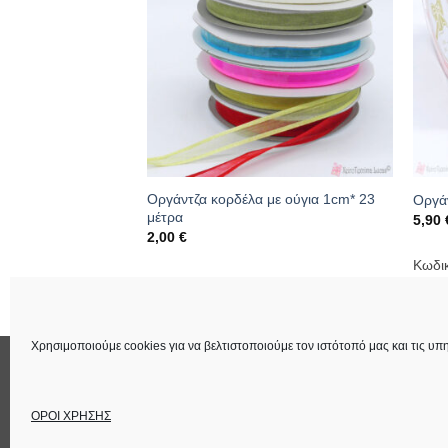
ντζα με λαμπερές
Οργάντζα κορδέλα με ούγια 1cm* 23
Οργά
μέτρα
5,90
2,00
€
Κωδι
163
Κωδικός: 01.03.0149
Χρησιμοποιούμε cookies για να βελτιστοποιούμε τον ιστότοπό μας και τις υπη
ΕΠΙΚΟΙΝΩΝΙΑ
ΟΡΟΙ ΧΡΗΣΗΣ
Στοιχεία Εταιρεία
ΟΡΟΙ ΧΡΗΣΗΣ
Copyright 2026 ©
Lucas Χειροτέχνημα
Power