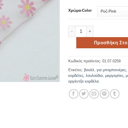
7,30 €.
είναι:
5,00 €
Χρώμα-Color
Οργάντζα λουλούδια 4.5 εκ * 
Προσθήκη Στο
Κωδικός προϊόντος:
01.07.0259
Ετικέτες:
βουάλ
,
για μπομπονιέρες
κορδέλες
,
λουλούδια
,
μαργαρίτες
,
μ
οργάντζα κορδέλα