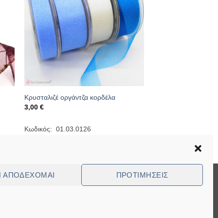
Κρυσταλιζέ οργάντζα κορδέλα
3,00
€
Κωδικός: 01.03.0126
Ν ΑΠΟΔΈΧΟΜΑΙ
ΠΡΟΤΙΜΉΣΕΙΣ
Visa
MasterCard
Cash
Bank
Cash
On
Transfer
on
ed Questions (FAQ)
Delivery
Pickup