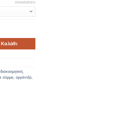
ΕΚΚΑΘΆΡΙΣΗ
.
9 μέτρα ποσότητα
 Καλάθι
,
διακοσμητική
,
ε σύρμα
,
οργάντζα
,