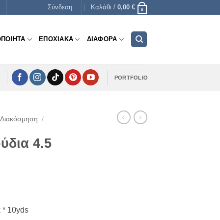
Σύνδεση
Καλάθι /
0,00
€
0
ΟΠΟΙΗΤΑ
ΕΠΟΧΙΑΚΑ
ΔΙΑΦΟΡΑ
PORTFOLIO
 Διακόσμηση
/
ύδια 4.5
υσα
 * 10yds