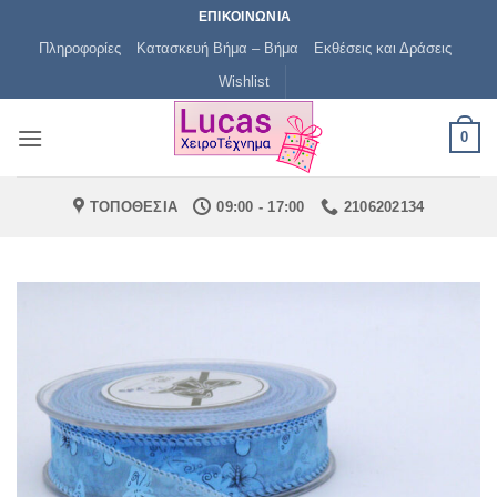
Μετάβαση
ΕΠΙΚΟΙΝΩΝΙΑ
στο
Πληροφορίες
Κατασκευή Βήμα – Βήμα
Εκθέσεις και Δράσεις
περιεχόμενο
Wishlist
0
ΤΟΠΟΘΕΣΙΑ
09:00 - 17:00
2106202134