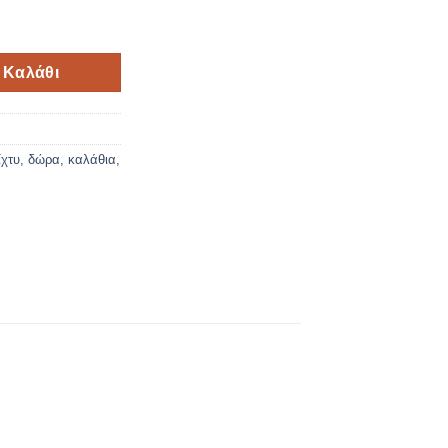
ποσότητα
 Καλάθι
ίχτυ
,
δώρα
,
καλάθια
,