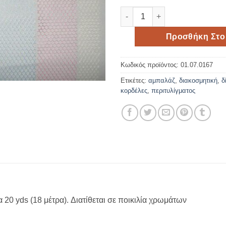
Δίχτυ κυψελωτό 2,5cm*20yds 
Προσθήκη Στο
Κωδικός προϊόντος:
01.07.0167
Ετικέτες:
αμπαλάζ
,
διακοσμητική
,
δ
κορδέλες
,
περιτυλίγματος
 20 yds (18 μέτρα). Διατίθεται σε ποικιλία χρωμάτων