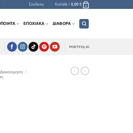
Σύνδεση
Καλάθι /
0,00
€
0
ΟΠΟΙΗΤΑ
ΕΠΟΧΙΑΚΑ
ΔΙΑΦΟΡΑ
PORTFOLIO
 Διακόσμηση
/
ες