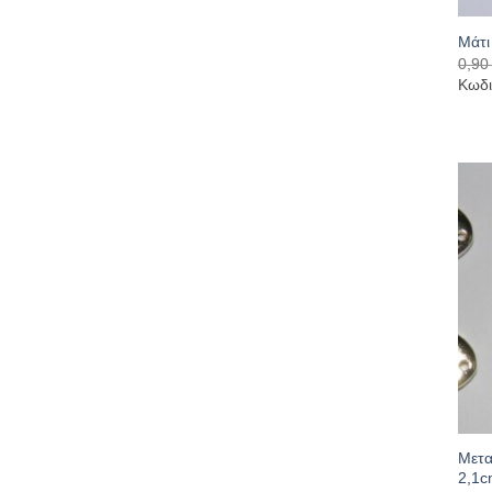
Μάτι
0,9
Κωδι
Μετα
2,1c