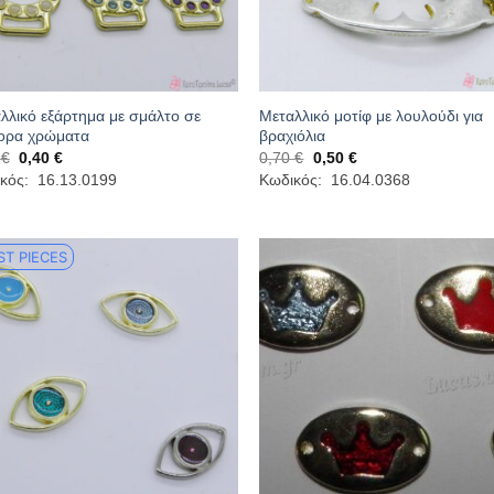
λλικό εξάρτημα με σμάλτο σε
Μεταλλικό μοτίφ με λουλούδι για
ορα χρώματα
βραχιόλια
Original
Η
Original
Η
0
€
0,40
€
0,70
€
0,50
€
price
τρέχουσα
price
τρέχουσα
κός: 16.13.0199
Κωδικός: 16.04.0368
was:
τιμή
was:
τιμή
0,60 €.
είναι:
0,70 €.
είναι:
0,40 €.
0,50 €.
ST PIECES