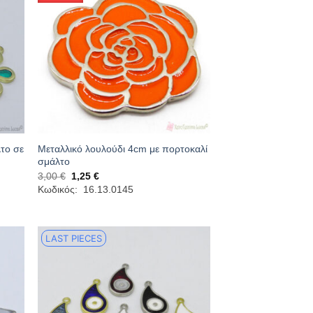
λτο σε
Μεταλλικό λουλούδι 4cm με πορτοκαλί
σμάλτο
Original
Η
3,00
€
1,25
€
price
τρέχουσα
Κωδικός: 16.13.0145
was:
τιμή
3,00 €.
είναι:
1,25 €.
LAST PIECES