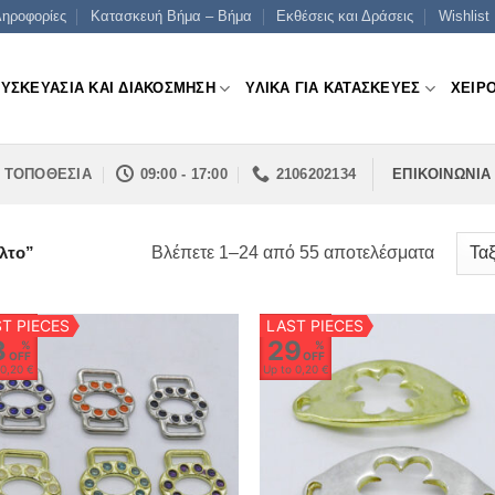
ηροφορίες
Κατασκευή Βήμα – Βήμα
Εκθέσεις και Δράσεις
Wishlist
ΣΥΣΚΕΥΑΣΙΑ ΚΑΙ ΔΙΑΚΟΣΜΗΣΗ
ΥΛΙΚΑ ΓΙΑ ΚΑΤΑΣΚΕΥΕΣ
ΧΕΙΡ
ΤΟΠΟΘΕΣΙΑ
09:00 - 17:00
2106202134
ΕΠΙΚΟΙΝΩΝΙΑ
Sorted
Βλέπετε 1–24 από 55 αποτελέσματα
λτο”
by
price:
T PIECES
LAST PIECES
low
3
29
%
%
OFF
OFF
to
o
0,20 €
Up to
0,20 €
high