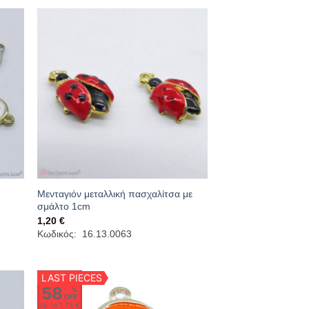
Μενταγιόν μεταλλική πασχαλίτσα με
σμάλτο 1cm
1,20
€
Κωδικός: 16.13.0063
LAST PIECES
58
%
OFF
Up to
1,75 €