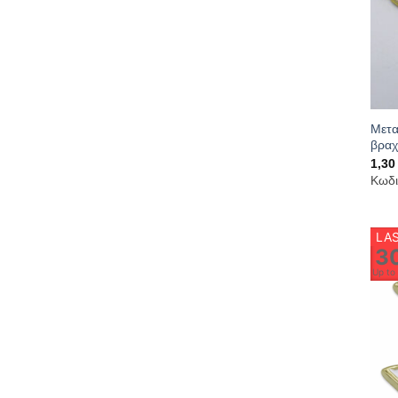
Μετα
βραχ
1,3
Κωδι
LAS
3
Up t