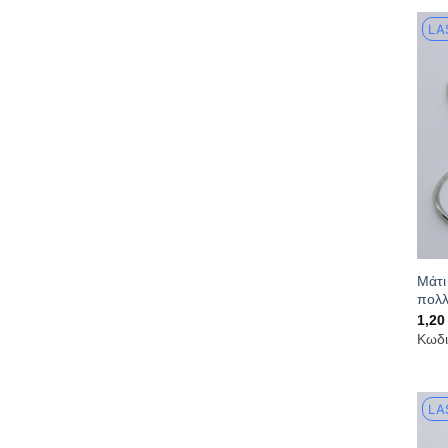
LA
Μάτι
πολλ
1,2
Κωδι
LA