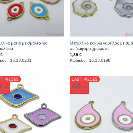
λλικά μάτια με σμάλτο για
Μεταλλικό κοχύλι ναυτίλος με σμ
ιολάκια
σε διάφορα χρώματα
0
€
1,35
€
κός: 16.13.0201
Κωδικός: 16.13.0198
T PIECES
LAST PIECES
0
48
%
%
OFF
OFF
o
0,63 €
Up to
1,40 €