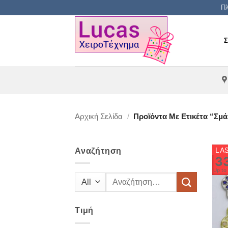
Μετάβαση
Πλ
στο
περιεχόμενο
Αρχική Σελίδα
/
Προϊόντα Με Ετικέτα “σμά
LAS
Αναζήτηση
3
Up t
Αναζήτηση
για:
Τιμή