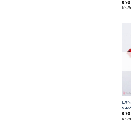
0,9
Κωδι
Επίχ
σμάλ
0,9
Κωδι