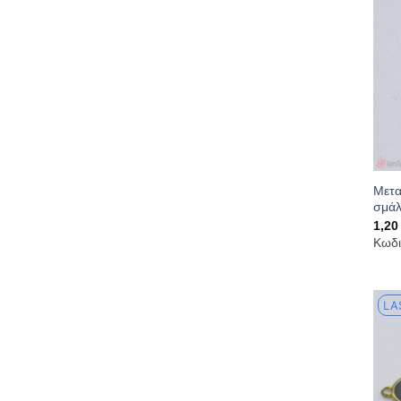
Μετα
σμάλ
1,2
Κωδι
LA