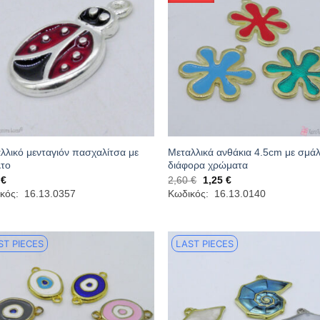
λλικό μενταγιόν πασχαλίτσα με
Μεταλλικά ανθάκια 4.5cm με σμά
το
διάφορα χρώματα
Original
Η
0
€
2,60
€
1,25
€
price
τρέχουσα
κός: 16.13.0357
Κωδικός: 16.13.0140
was:
τιμή
2,60 €.
είναι:
1,25 €.
ST PIECES
LAST PIECES