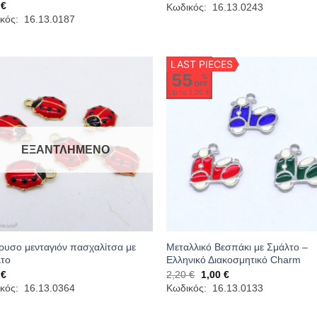
0
€
Κωδικός: 16.13.0243
κός: 16.13.0187
LAST PIECES
55
%
OFF
Up to
1,20 €
ΕΞΑΝΤΛΗΜΈΝΟ
ρυσο μενταγιόν πασχαλίτσα με
Μεταλλικό Βεσπάκι με Σμάλτο –
το
Ελληνικό Διακοσμητικό Charm
Original
Η
0
€
2,20
€
1,00
€
price
τρέχουσα
κός: 16.13.0364
Κωδικός: 16.13.0133
was:
τιμή
2,20 €.
είναι:
1,00 €.