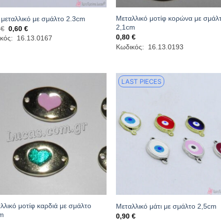
Μεταλλικό μοτίφ κορώνα με σμάλ
 μεταλλικό με σμάλτο 2.3cm
2,1cm
Original
Η
0
€
0,60
€
price
τρέχουσα
0,80
€
κός: 16.13.0167
was:
τιμή
Κωδικός: 16.13.0193
0,90 €.
είναι:
0,60 €.
LAST PIECES
λλικό μοτίφ καρδιά με σμάλτο
Μεταλλικό μάτι με σμάλτο 2,5cm
m
0,90
€