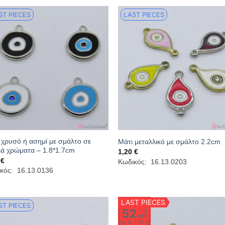
ST PIECES
LAST PIECES
 χρυσό ή ασημί με σμάλτο σε
Μάτι μεταλλικό με σμάλτο 2.2cm
ά χρώματα – 1.8*1.7cm
1,20
€
0
€
Κωδικός: 16.13.0203
κός: 16.13.0136
LAST PIECES
ST PIECES
52
%
OFF
Up to
1,35 €