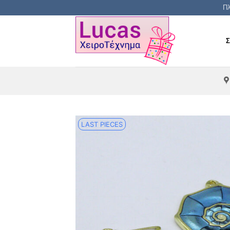
Μετάβαση
Πλ
στο
περιεχόμενο
LAST PIECES