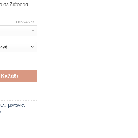
το σε διάφορα
ΕΚΚΑΘΆΡΙΣΗ
ε σμάλτο σε διάφορα χρώματα ποσότητα
 Καλάθι
ύλι
,
μενταγιόν
,
ο