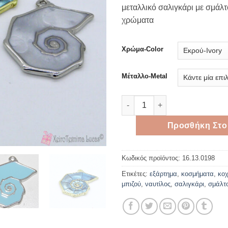
μεταλλικό σαλιγκάρι με σμάλ
χρώματα
Χρώμα-Color
Μέταλλο-Metal
Μεταλλικό κοχύλι ναυτίλος μ
Προσθήκη Στο
Κωδικός προϊόντος:
16.13.0198
Ετικέτες:
εξάρτημα
,
κοσμήματα
,
κοχ
μπιζού
,
ναυτίλος
,
σαλιγκάρι
,
σμάλτ