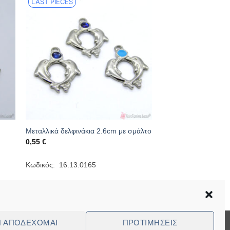
LAST PIECES
Μεταλλικά δελφινάκια 2.6cm με σμάλτο
0,55
€
Κωδικός: 16.13.0165
Ν ΑΠΟΔΈΧΟΜΑΙ
ΠΡΟΤΙΜΉΣΕΙΣ
Visa
MasterCard
Cash
Bank
Cash