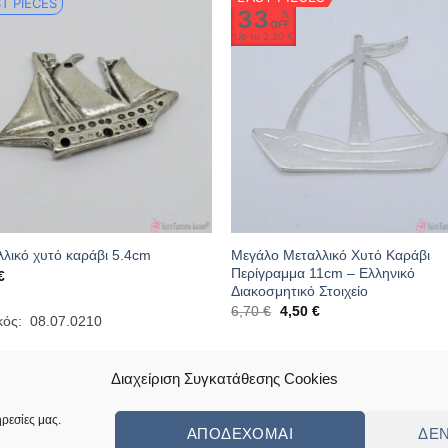
T PIECES
33
%
OFF
Up to
2,20 €
Μεγάλο Μεταλλικό Χυτό Καράβι
λικό χυτό καράβι 5.4cm
Περίγραμμα 11cm – Ελληνικό
€
Διακοσμητικό Στοιχείο
Original
Η
6,70
€
4,50
€
κός: 08.07.0210
price
τρέχουσα
was:
τιμή
6,70 €.
είναι:
Κωδικός: 16.04.0167
4,50 €.
Διαχείριση Συγκατάθεσης Cookies
ρεσίες μας.
ΑΠΟΔΈΧΟΜΑΙ
ΔΕ