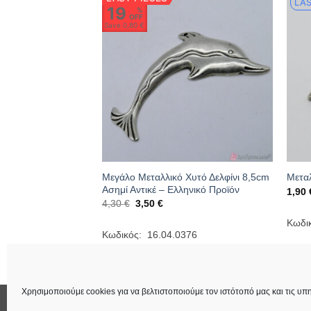
LAS
19
%
OFF
Save
0,80 €
ακοσμητικό Καράβι
Μεγάλο Μεταλλικό Χυτό Δελφίνι 8,5cm
Μεταλ
 Προϊόν
Ασημί Αντικέ – Ελληνικό Προϊόν
1,90
Original
Η
4,30
€
3,50
€
ουσα
price
τρέχουσα
was:
τιμή
Κωδι
4,30 €.
είναι:
736
Κωδικός: 16.04.0376
€.
3,50 €.
Χρησιμοποιούμε cookies για να βελτιστοποιούμε τον ιστότοπό μας και τις υπη