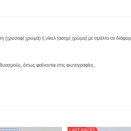
ση (χρυσαφί χρώμα) ή νίκελ (ασημί χρώμα) με σμάλτο σε διάφο
δυασμούς, όπως φαίνονται στις φωτογραφίες.
LAST PIECES