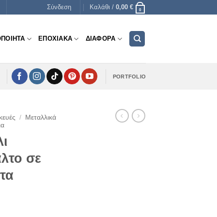
Σύνδεση
Καλάθι /
0,00
€
0
ΟΠΟΙΗΤΑ
ΕΠΟΧΙΑΚΑ
ΔΙΑΦΟΡΑ
PORTFOLIO
κευές
/
Μεταλλικά
ια
λι
άλτο σε
τα