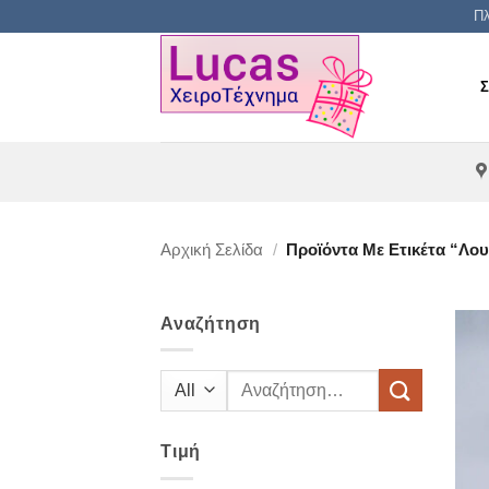
Μετάβαση
Πλ
στο
περιεχόμενο
Αρχική Σελίδα
/
Προϊόντα Με Ετικέτα “λο
Αναζήτηση
Αναζήτηση
για:
Τιμή