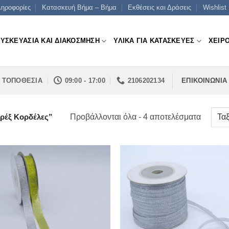
ηροφορίες
Κατασκευή Βήμα – Βήμα
Εκθέσεις και Δράσεις
Wishlist
ΣΥΣΚΕΥΑΣΙΑ ΚΑΙ ΔΙΑΚΟΣΜΗΣΗ
ΥΛΙΚΑ ΓΙΑ ΚΑΤΑΣΚΕΥΕΣ
ΧΕΙΡ
ΤΟΠΟΘΕΣΙΑ
09:00 - 17:00
2106202134
ΕΠΙΚΟΙΝΩΝΙΑ
Sorted
Προβάλλονται όλα - 4 αποτελέσματα
υρέξ Κορδέλες”
by
price:
low
to
high