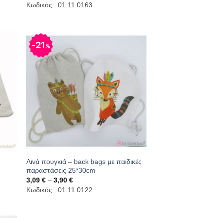
range:
Κωδικός: 01.11.0163
2,83 €
through
3,50 €
21
%
Λινά πουγκιά – back bags με παιδικές
παραστάσεις 25*30cm
Price
3,09
€
–
3,90
€
range:
Κωδικός: 01.11.0122
3,09 €
through
3,90 €