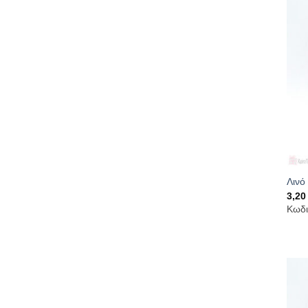
Λινό
3,2
Κωδι