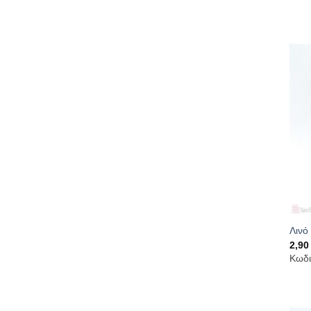
Λινό
2,9
Κωδι