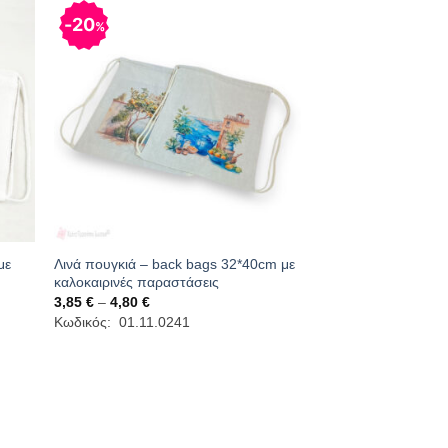
20
%
με
Λινά πουγκιά – back bags 32*40cm με
καλοκαιρινές παραστάσεις
Price
3,85
€
–
4,80
€
range:
Κωδικός: 01.11.0241
3,85 €
through
4,80 €