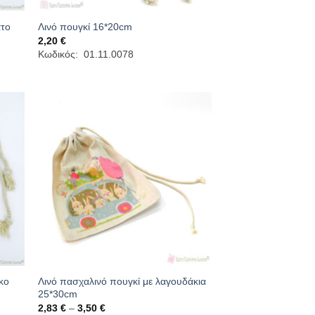
ατο
Λινό πουγκί 16*20cm
2,20
€
Κωδικός: 01.11.0078
ικο
Λινό πασχαλινό πουγκί με λαγουδάκια
25*30cm
Price
2,83
€
–
3,50
€