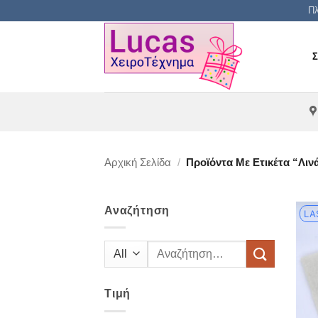
Μετάβαση
Πλ
στο
περιεχόμενο
Αρχική Σελίδα
/
Προϊόντα Με Ετικέτα “λιν
Αναζήτηση
LA
Αναζήτηση
για:
Τιμή