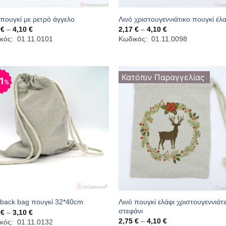
 πουγκί με ρετρό άγγελο
Λινό χριστουγεννιάτικο πουγκί έλ
Price
Price
7
€
–
4,10
€
2,17
€
–
4,10
€
range:
range:
κός: 01.11.0101
Κωδικός: 01.11.0098
2,17 €
2,17 €
through
through
4,10 €
4,10 €
Κατόπιν Παραγγελίας
1
%
Λινό πουγκί ελάφι χριστουγεννιάτ
 back bag πουγκί 32*40cm
στεφάνι
Price
5
€
–
3,10
€
range:
Price
2,75
€
–
4,10
€
κός: 01.11.0132
2,45 €