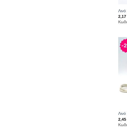
Λινό
2,1
Κωδι
2
Λινό
2,4
Κωδι