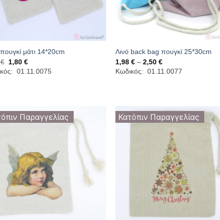
 πουγκί μάτι 14*20cm
Λινό back bag πουγκί 25*30cm
Original
Η
Price
0
€
1,80
€
1,98
€
–
2,50
€
price
τρέχουσα
range:
κός: 01.11.0075
Κωδικός: 01.11.0077
was:
τιμή
1,98 €
2,30 €.
είναι:
through
1,80 €.
2,50 €
τόπιν Παραγγελίας
Κατόπιν Παραγγελίας