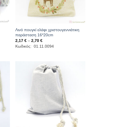
Λινό πουγκί ελάφι χριστουγεννιάτικη
παράσταση 16*20cm
Price
2,17
€
–
2,70
€
range:
Κωδικός: 01.11.0094
2,17 €
through
2,70 €