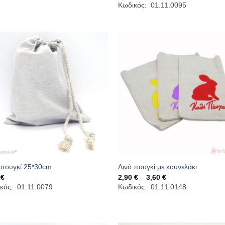
range:
Κωδικός: 01.11.0095
through
2,75 €
3,10 €
through
4,10 €
 πουγκί 25*30cm
Λινό πουγκί με κουνελάκι
Price
0
€
2,90
€
–
3,60
€
range:
κός: 01.11.0079
Κωδικός: 01.11.0148
2,90 €
through
3,60 €