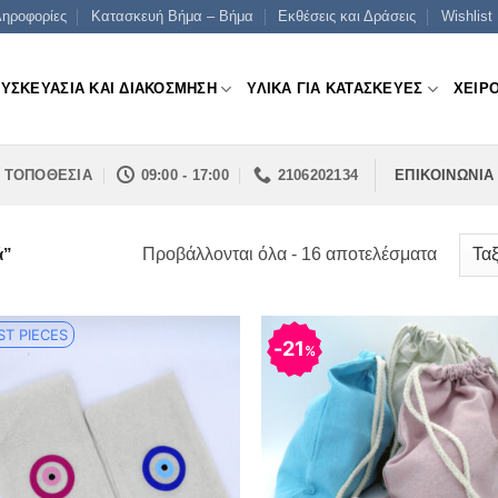
ηροφορίες
Κατασκευή Βήμα – Βήμα
Εκθέσεις και Δράσεις
Wishlist
ΣΥΣΚΕΥΑΣΙΑ ΚΑΙ ΔΙΑΚΟΣΜΗΣΗ
ΥΛΙΚΑ ΓΙΑ ΚΑΤΑΣΚΕΥΕΣ
ΧΕΙΡ
ΤΟΠΟΘΕΣΙΑ
09:00 - 17:00
2106202134
ΕΠΙΚΟΙΝΩΝΙΑ
Sorted
Προβάλλονται όλα - 16 αποτελέσματα
ά”
by
price:
ST PIECES
low
21
%
to
high