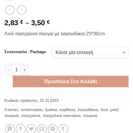
Price
2,83
–
3,50
€
€
range:
Λινό πασχαλινό πουγκί με λαγουδάκια 25*30cm
2,83 €
through
3,50 €
Συσκευασία - Package
Λινό πασχαλινό πουγκί με λαγουδάκια 25*30cm ποσότητα
Προσθήκη Στο Καλάθι
Κωδικός προϊόντος:
01.11.0163
Ετικέτες:
αυτοκινητάκι
,
ζωάκια
,
κορδόνια
,
λαγουδάκια
,
λινά
,
μπεζ
πουγκιά
,
πασχαλινά
,
πασχαλινά τσαντάκια
,
πουγκιά