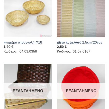
Ψωμιέρα στρογγυλή Φ18
Δίχτυ κυψελωτό 2,5cm*20yds
1,90
€
2,50
€
Κωδικός: 04.03.0358
Κωδικός: 01.07.0167
ΕΞΑΝΤΛΗΜΈΝΟ
ΕΞΑΝΤΛΗΜΈΝΟ