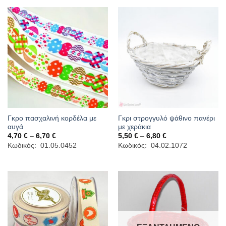
Γκρο πασχαλινή κορδέλα με
Γκρι στρογγυλό ψάθινο πανέρι
αυγά
με χεράκια
Price
Price
4,70
€
–
6,70
€
5,50
€
–
6,80
€
range:
range:
Κωδικός: 01.05.0452
Κωδικός: 04.02.1072
4,70 €
5,50 €
through
through
6,70 €
6,80 €