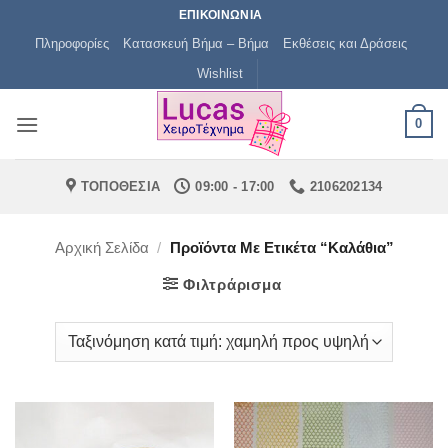
Μετάβαση
ΕΠΙΚΟΙΝΩΝΙΑ
στο
Πληροφορίες
Κατασκευή Βήμα – Βήμα
Εκθέσεις και Δράσεις
περιεχόμενο
Wishlist
0
ΤΟΠΟΘΕΣΙΑ
09:00 - 17:00
2106202134
Αρχική Σελίδα
/
Προϊόντα Με Ετικέτα “καλάθια”
Φιλτράρισμα