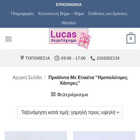
Μετάβαση
ΕΠΙΚΟΙΝΩΝΙΑ
στο
Πληροφορίες
Κατασκευή Βήμα – Βήμα
Εκθέσεις και Δράσεις
περιεχόμενο
Wishlist
0
ΤΟΠΟΘΕΣΙΑ
09:00 - 17:00
2106202134
Αρχική Σελίδα
/
Προϊόντα Με Ετικέτα “ημιπολύτιμες
Χάντρες”
Φιλτράρισμα