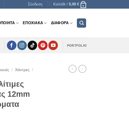
Σύνδεση
Καλάθι /
0,00
€
0
ΟΠΟΙΗΤΑ
ΕΠΟΧΙΑΚΑ
ΔΙΑΦΟΡΑ
PORTFOLIO
κευές
/
Χάντρες
/
ίτιμες
ας 12mm
ώματα