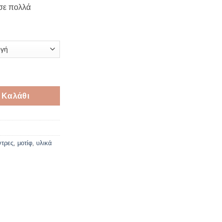
 σε πολλά
ες αστερίας 12mm σε διάφορα χρώματα ποσότητα
 Καλάθι
ντρες
,
μοτίφ
,
υλικά