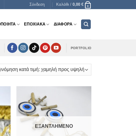
Σύνδεση
Καλάθι /
0,00
€
0
ΟΠΟΙΗΤΑ
ΕΠΟΧΙΑΚΑ
ΔΙΑΦΟΡΑ
PORTFOLIO
ΕΞΑΝΤΛΗΜΈΝΟ