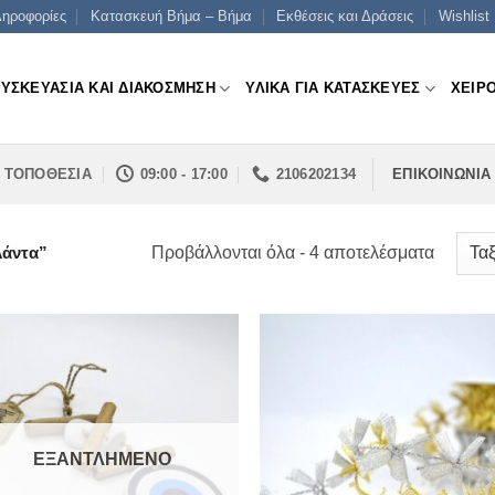
ηροφορίες
Κατασκευή Βήμα – Βήμα
Εκθέσεις και Δράσεις
Wishlist
ΣΥΣΚΕΥΑΣΙΑ ΚΑΙ ΔΙΑΚΟΣΜΗΣΗ
ΥΛΙΚΑ ΓΙΑ ΚΑΤΑΣΚΕΥΕΣ
ΧΕΙΡ
ΤΟΠΟΘΕΣΙΑ
09:00 - 17:00
2106202134
ΕΠΙΚΟΙΝΩΝΙΑ
Sorted
Προβάλλονται όλα - 4 αποτελέσματα
λάντα”
by
price:
low
to
high
ΕΞΑΝΤΛΗΜΈΝΟ