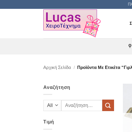
Μετάβαση
Πλ
στο
περιεχόμενο
Αρχική Σελίδα
/
Προϊόντα Με Ετικέτα “γιρ
Αναζήτηση
Αναζήτηση
για:
Τιμή