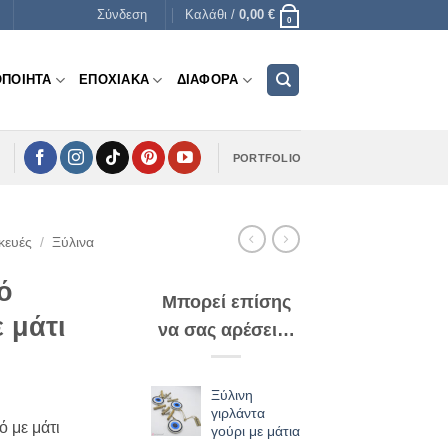
Σύνδεση
Καλάθι /
0,00
€
0
ΟΠΟΙΗΤΑ
ΕΠΟΧΙΑΚΑ
ΔΙΑΦΟΡΑ
PORTFOLIO
κευές
/
Ξύλινα
ό
Μπορεί επίσης
 μάτι
να σας αρέσει…
Ξύλινη
γιρλάντα
ό με μάτι
γούρι με μάτια