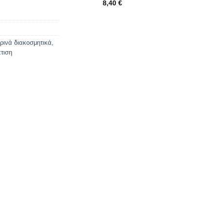
8,40
€
ρινά διακοσμητικά
,
πτιση