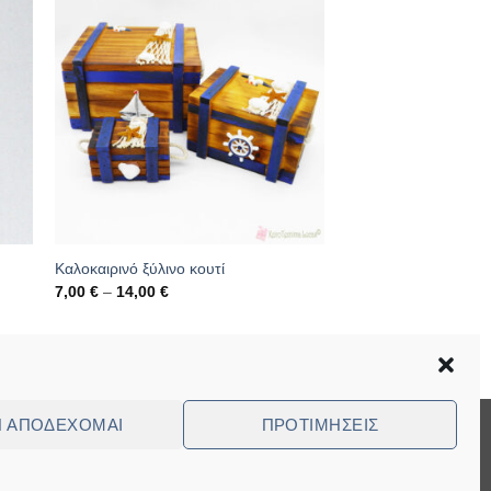
Καλοκαιρινό ξύλινο κουτί
Price
7,00
€
–
14,00
€
range:
7,00 €
through
Κωδικός: 04.07.1176
14,00 €
Ν ΑΠΟΔΈΧΟΜΑΙ
ΠΡΟΤΙΜΉΣΕΙΣ
Visa
MasterCard
Cash
Bank
Cash
On
Transfer
on
ed Questions (FAQ)
Delivery
Pickup