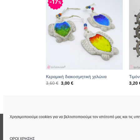
17
%
5.5cm
Κεραμική διακοσμητική χελώνα
Τιμόν
Original
Η
3,60
€
3,00
€
3,20
price
τρέχουσα
was:
τιμή
3,60 €.
είναι:
137
Κωδικός: 07.01.0440
Κωδι
3,00 €.
Χρησιμοποιούμε cookies για να βελτιστοποιούμε τον ιστότοπό μας και τις υπη
ΕΠΙΚΟΙΝΩΝΙΑ
ΟΡΟΙ ΧΡΗΣΗΣ
Στοιχεία Εταιρεία
ΟΡΟΙ ΧΡΗΣΗΣ