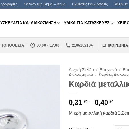
ηροφορίες
Κατασκευή Βήμα – Βήμα
Εκθέσεις και Δράσεις
Wishlist
ΣΥΣΚΕΥΑΣΙΑ ΚΑΙ ΔΙΑΚΟΣΜΗΣΗ
ΥΛΙΚΑ ΓΙΑ ΚΑΤΑΣΚΕΥΕΣ
ΧΕΙΡ
ΤΟΠΟΘΕΣΙΑ
09:00 - 17:00
2106202134
ΕΠΙΚΟΙΝΩΝΙΑ
Αρχική Σελίδα
/
Εποχιακά
/
Επο
Διακοσμητικά
/
Καρδιές Διακοσμ
Καρδιά μεταλλι
Pric
0,31
–
0,40
€
€
rang
Μικρή μεταλλική καρδιά 2.2c
0,31 
thro