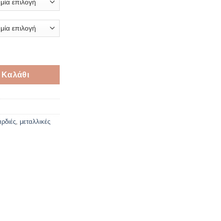
€
τητα
 Καλάθι
αρδιές
,
μεταλλικές