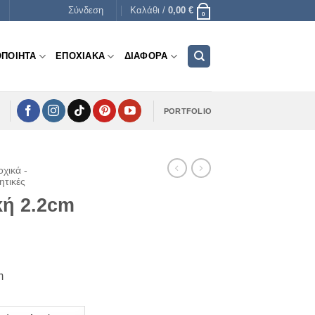
Σύνδεση
Καλάθι /
0,00
€
0
ΟΠΟΙΗΤΑ
ΕΠΟΧΙΑΚΑ
ΔΙΑΦΟΡΑ
PORTFOLIO
χικά -
ητικές
κή 2.2cm
e
e:
m
€
ugh