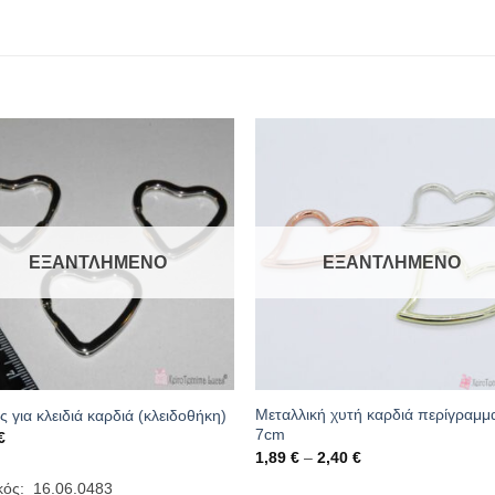
ΕΞΑΝΤΛΗΜΈΝΟ
ΕΞΑΝΤΛΗΜΈΝΟ
Μεταλλική χυτή καρδιά περίγραμμ
ς για κλειδιά καρδιά (κλειδοθήκη)
7cm
€
Price
1,89
€
–
2,40
€
range:
1,89 €
κός: 16.06.0483