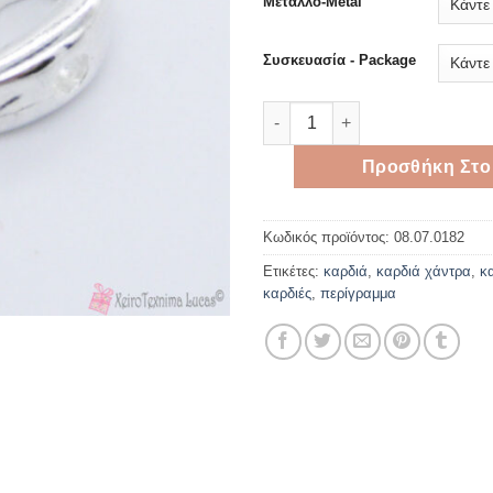
0,40 
Μέταλλο-Metal
Συσκευασία - Package
Καρδιά μεταλλική 2.2cm ποσό
Προσθήκη Στο
Κωδικός προϊόντος:
08.07.0182
Ετικέτες:
καρδιά
,
καρδιά χάντρα
,
κ
καρδιές
,
περίγραμμα