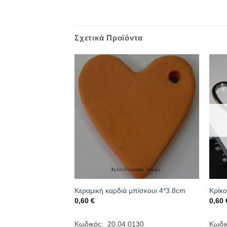
Σχετικά Προϊόντα
γελίας
καρδιές 2.5cm
Κεραμική καρδιά μπίσκουι 4*3.8cm
Κρίκο
ce
0,60
€
0,60
ge:
1 €
ough
053
Κωδικός: 20.04.0130
Κωδι