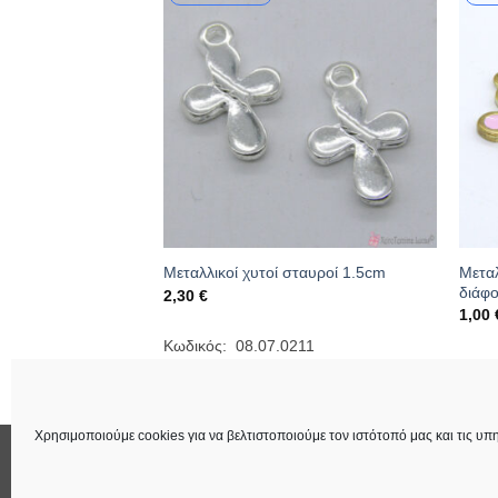
υδάκια 2cm σε
Μεταλ
Μεταλλικοί χυτοί σταυροί 1.5cm
ώμα
διάφ
2,30
€
ice
1,00
nge:
40 €
Κωδικός: 08.07.0211
rough
741
Κωδι
,50 €
Χρησιμοποιούμε cookies για να βελτιστοποιούμε τον ιστότοπό μας και τις υπη