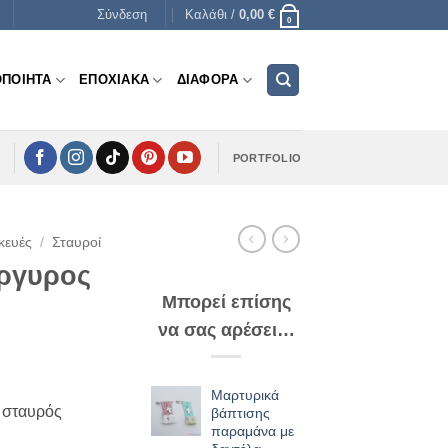
Σύνδεση
Καλάθι /
0,00
€
0
ΟΠΟΙΗΤΑ
ΕΠΟΧΙΑΚΑ
ΔΙΑΦΟΡΑ
PORTFOLIO
κευές
/
Σταυροί
άργυρος
Μπορεί επίσης
να σας αρέσει…
Μαρτυρικά
 σταυρός
βάπτισης
παραμάνα με