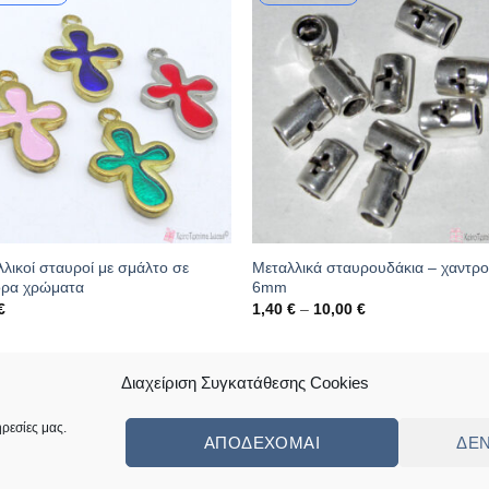
λικοί σταυροί με σμάλτο σε
Μεταλλικά σταυρουδάκια – χαντρ
ορα χρώματα
6mm
Price
€
1,40
€
–
10,00
€
range:
1,40 €
through
κός: 16.13.0141
Κωδικός: 16.04.0690
10,00 €
Διαχείριση Συγκατάθεσης Cookies
ρεσίες μας.
ΑΠΟΔΈΧΟΜΑΙ
ΔΕ