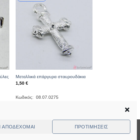
ούλες
Μεταλλικά επάργυρα σταυρουδάκια
1,50
€
Κωδικός: 08.07.0275
Ν ΑΠΟΔΈΧΟΜΑΙ
ΠΡΟΤΙΜΉΣΕΙΣ
Visa
MasterCard
Cash
Bank
Cash
On
Transfer
on