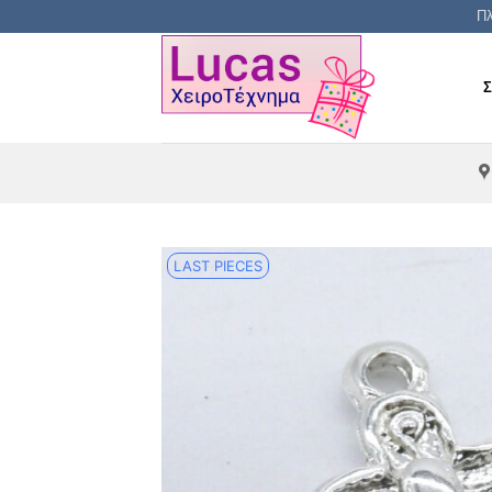
Μετάβαση
Πλ
στο
περιεχόμενο
LAST PIECES