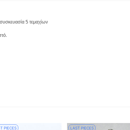
 συσκευασία 5 τεμαχίων
στό.
T PIECES
LAST PIECES