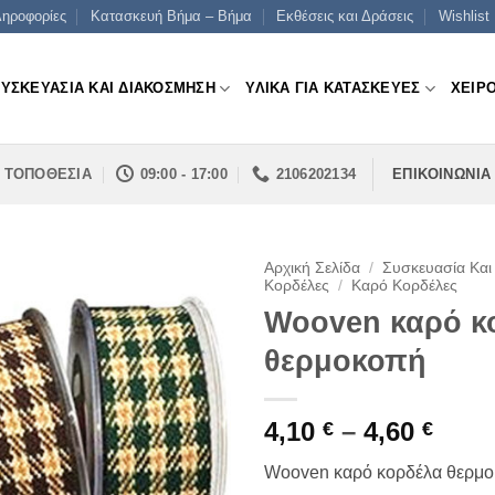
ηροφορίες
Κατασκευή Βήμα – Βήμα
Εκθέσεις και Δράσεις
Wishlist
ΣΥΣΚΕΥΑΣΙΑ ΚΑΙ ΔΙΑΚΟΣΜΗΣΗ
ΥΛΙΚΑ ΓΙΑ ΚΑΤΑΣΚΕΥΕΣ
ΧΕΙΡ
ΤΟΠΟΘΕΣΙΑ
09:00 - 17:00
2106202134
ΕΠΙΚΟΙΝΩΝΙΑ
Αρχική Σελίδα
/
Συσκευασία Και
Κορδέλες
/
Καρό Κορδέλες
Wooven καρό κ
θερμοκοπή
Pric
4,10
–
4,60
€
€
rang
Wooven καρό κορδέλα θερμ
4,10 