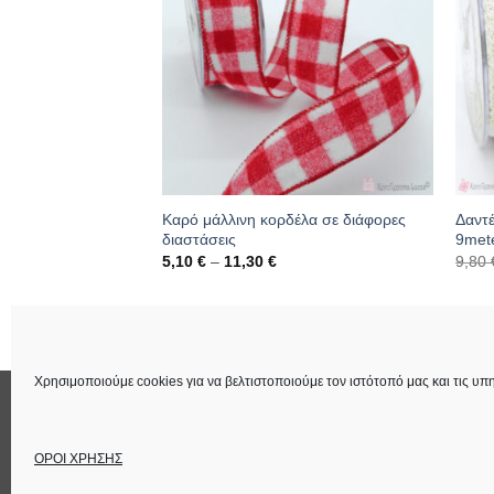
Καρό μάλλινη κορδέλα σε διάφορες
Δαντέ
cm*23 meters
διαστάσεις
9met
Price
5,10
€
–
11,30
€
9,80
range:
5,10 €
279
through
Κωδικός: 01.05.0200
Κωδι
11,30 €
Χρησιμοποιούμε cookies για να βελτιστοποιούμε τον ιστότοπό μας και τις υπη
ΕΠΙΚΟΙΝΩΝΙΑ
ΟΡΟΙ ΧΡΗΣΗΣ
Στοιχεία Εταιρεία
ΟΡΟΙ ΧΡΗΣΗΣ
Copyright 2026 ©
Lucas Χειροτέχνημα
Power