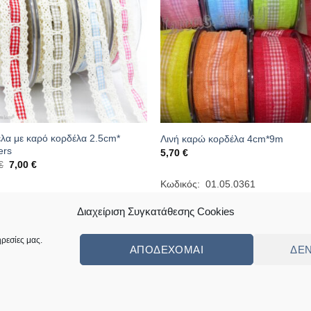
λα με καρό κορδέλα 2.5cm*
Λινή καρώ κορδέλα 4cm*9m
ers
5,70
€
Original
Η
€
7,00
€
price
τρέχουσα
was:
τιμή
Κωδικός: 01.05.0361
9,80 €.
είναι:
κός: 01.07.0272
7,00 €.
Διαχείριση Συγκατάθεσης Cookies
ρεσίες μας.
ΑΠΟΔΈΧΟΜΑΙ
ΔΕ
ς
Πολιτική Επιστροφών Κι Αλλαγών
Συχνές Ερωτήσεις – Frequently Ask
ed by
Angellight