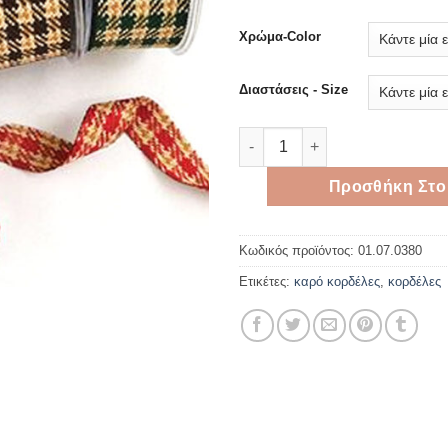
thro
4,60 
Χρώμα-Color
Διαστάσεις - Size
Wooven καρό κορδέλα θερμο
Προσθήκη Στο
Κωδικός προϊόντος:
01.07.0380
Ετικέτες:
καρό κορδέλες
,
κορδέλες