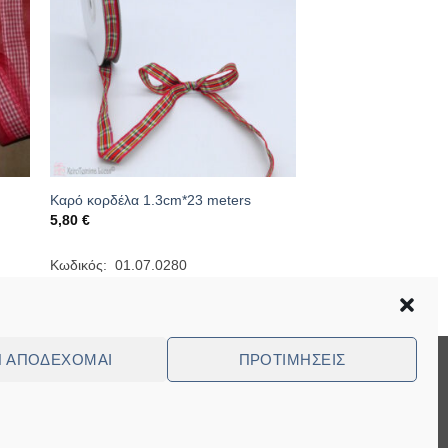
Καρό κορδέλα 1.3cm*23 meters
5,80
€
Κωδικός: 01.07.0280
Ν ΑΠΟΔΈΧΟΜΑΙ
ΠΡΟΤΙΜΉΣΕΙΣ
Visa
MasterCard
Cash
Bank
Cash
On
Transfer
on
ed Questions (FAQ)
Delivery
Pickup