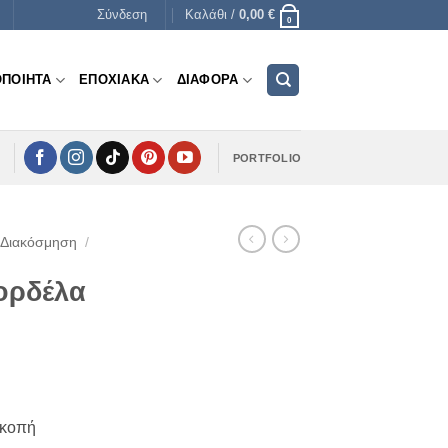
Σύνδεση
Καλάθι /
0,00
€
0
ΟΠΟΙΗΤΑ
ΕΠΟΧΙΑΚΑ
ΔΙΑΦΟΡΑ
PORTFOLIO
 Διακόσμηση
/
ορδέλα
e
e:
οκοπή
€