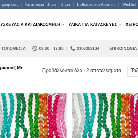
ηροφορίες
Κατασκευή Βήμα – Βήμα
Εκθέσεις και Δράσεις
Wishlist
ΣΥΣΚΕΥΑΣΙΑ ΚΑΙ ΔΙΑΚΟΣΜΗΣΗ
ΥΛΙΚΑ ΓΙΑ ΚΑΤΑΣΚΕΥΕΣ
ΧΕΙΡ
ΤΟΠΟΘΕΣΙΑ
09:00 - 17:00
2106202134
ΕΠΙΚΟΙΝΩΝΙΑ
ρκουάζ Με
Sorted
Προβάλλονται όλα - 2 αποτελέσματα
by
price:
low
to
high