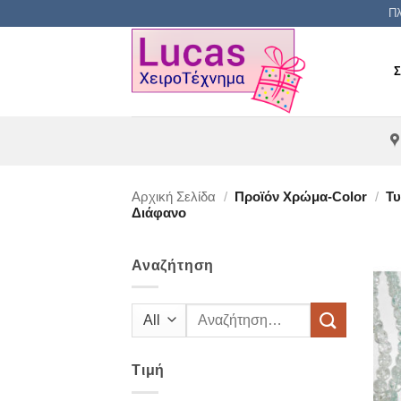
Μετάβαση
Πλ
στο
περιεχόμενο
Αρχική Σελίδα
/
Προϊόν Χρώμα-Color
/
Τυ
Διάφανο
Αναζήτηση
Αναζήτηση
για:
Τιμή