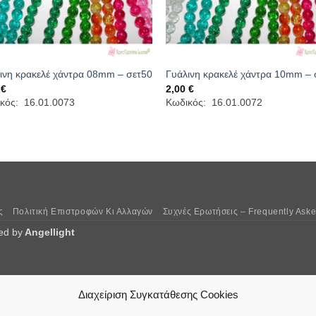
ινη κρακελέ χάντρα 08mm – σετ50
Γυάλινη κρακελέ χάντρα 10mm – 
0
€
2,00
€
κός: 16.01.0073
Κωδικός: 16.01.0072
ς
Πολιτική Επιστροφών Κι Αλλαγών
Συχνές Ερωτήσεις – Frequently Ask
ed by
Angellight
Διαχείριση Συγκατάθεσης Cookies