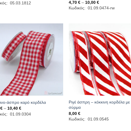
range:
Price
4,70
€
–
10,00
€
κός: 05.03.1812
3,00 €
range:
Κωδικός: 01.09.0474-rw
through
4,70 €
22,00 €
through
10,00 €
Ριγέ άσπρη – κόκκινη κορδέλα με
ινο-άσπρο καρό κορδέλα
σύρμα
Price
0
€
–
10,40
€
range:
8,00
€
κός: 01.09.0304
4,80 €
Κωδικός: 01.09.0545
through
10,40 €