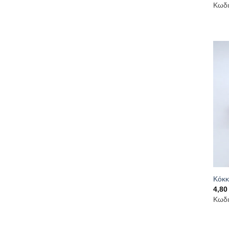
Κωδι
Κόκκ
4,8
Κωδι