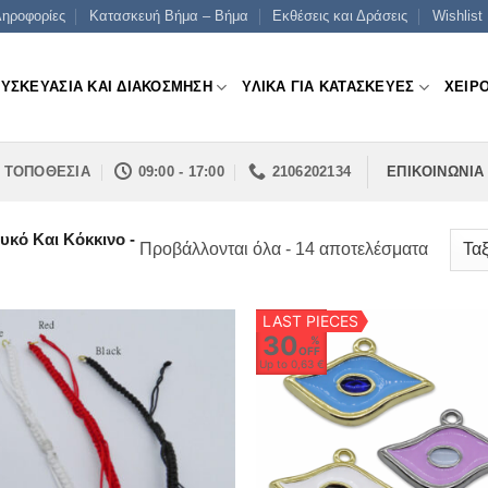
ηροφορίες
Κατασκευή Βήμα – Βήμα
Εκθέσεις και Δράσεις
Wishlist
ΣΥΣΚΕΥΑΣΙΑ ΚΑΙ ΔΙΑΚΟΣΜΗΣΗ
ΥΛΙΚΑ ΓΙΑ ΚΑΤΑΣΚΕΥΕΣ
ΧΕΙΡ
ΤΟΠΟΘΕΣΙΑ
09:00 - 17:00
2106202134
ΕΠΙΚΟΙΝΩΝΙΑ
υκό Και Κόκκινο -
Sorted
Προβάλλονται όλα - 14 αποτελέσματα
by
price:
LAST PIECES
low
30
%
OFF
to
Up to
0,63 €
high