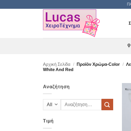
Μετάβαση
Πλ
στο
περιεχόμενο
Αρχική Σελίδα
/
Προϊόν Χρώμα-Color
/
Λε
White And Red
Αναζήτηση
Αναζήτηση
για:
Τιμή