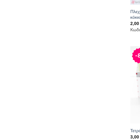
Πλεχ
κόκκ
2,0
Κωδι
Τετρ
3,0