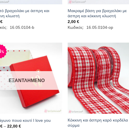
τό βραχιολάκι με άσπρη και
Μακραμέ βάση για βραχιολάκι με
ινη κλωστή
άσπρη και κόκκινη κλωστή
0
€
2,00
€
κός: 16.05.0104-b
Κωδικός: 16.05.0104-op
8
%
ΕΞΑΝΤΛΗΜΈΝΟ
Κόκκινη και άσπρη καρό κορδέλα
άγωνο πουα κουτί I love you
σύρμα
Price
0
€
–
22,00
€