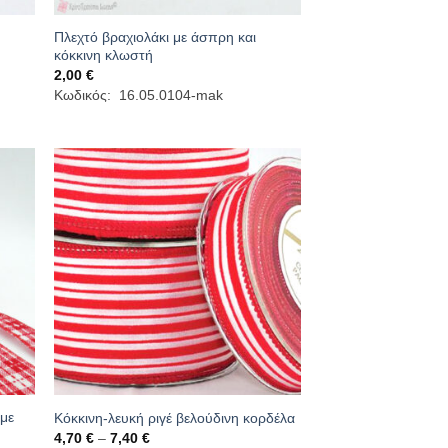
Πλεχτό βραχιολάκι με άσπρη και
κόκκινη κλωστή
2,00
€
Κωδικός: 16.05.0104-mak
 με
Κόκκινη-λευκή ριγέ βελούδινη κορδέλα
Price
4,70
€
–
7,40
€