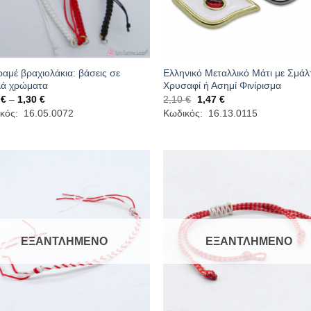
αμέ βραχιολάκια: βάσεις σε
Ελληνικό Μεταλλικό Μάτι με Σμάλ
ά χρώματα
Χρυσαφί ή Ασημί Φινίρισμα
Price
Original
Η
1
€
–
1,30
€
2,10
€
1,47
€
range:
price
τρέχουσα
κός: 16.05.0072
Κωδικός: 16.13.0115
0,91 €
was:
τιμή
through
2,10 €.
είναι:
1,30 €
1,47 €.
ΕΞΑΝΤΛΗΜΈΝΟ
ΕΞΑΝΤΛΗΜΈΝΟ