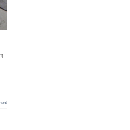
ση
ι
ment