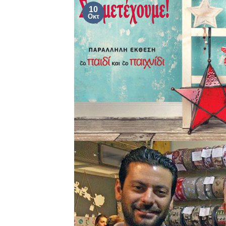
10
Οκτ