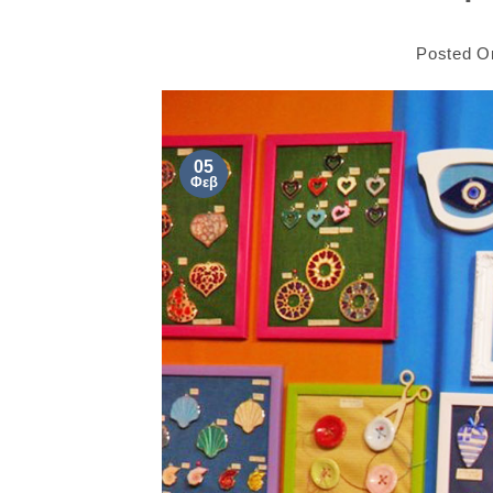
Posted 
05
Φεβ