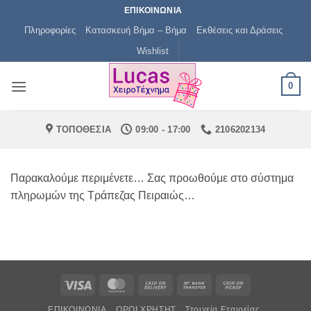
Μετάβαση
ΕΠΙΚΟΙΝΩΝΙΑ
στο
Πληροφορίες
Κατασκευή Βήμα – Βήμα
Εκθέσεις και Δράσεις
περιεχόμενο
Wishlist
0
ΤΟΠΟΘΕΣΙΑ
09:00 - 17:00
2106202134
Παρακαλούμε περιμένετε… Σας προωθούμε στο σύστημα
πληρωμών της Τράπεζας Πειραιώς…
Visa
MasterCard
Cash
Bank
Cash
On
Transfer
on
ΕΠΙΚΟΙΝΩΝΙΑ
ΟΡΟΙ ΧΡΗΣΗΣ
Στοιχεία Εταιρείας