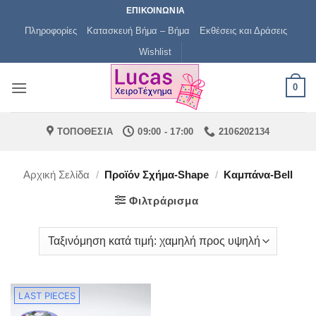
Μετάβαση
ΕΠΙΚΟΙΝΩΝΙΑ
στο
Πληροφορίες
Κατασκευή Βήμα – Βήμα
Εκθέσεις και Δράσεις
περιεχόμενο
Wishlist
0
ΤΟΠΟΘΕΣΙΑ
09:00 - 17:00
2106202134
Αρχική Σελίδα
/
Προϊόν Σχήμα-Shape
/
Καμπάνα-Bell
Φιλτράρισμα
LAST PIECES