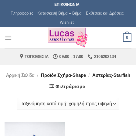
Μετάβαση
ΕΠΙΚΟΙΝΩΝΙΑ
στο
Πληροφορίες
Κατασκευή Βήμα – Βήμα
Εκθέσεις και Δράσεις
περιεχόμενο
Wishlist
0
ΤΟΠΟΘΕΣΙΑ
09:00 - 17:00
2106202134
Αρχική Σελίδα
/
Προϊόν Σχήμα-Shape
/
Αστερίας-Starfish
Φιλτράρισμα