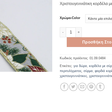
Χριστουγεννιάτικη κορδέλα μ
Χρώμα-Color
Χριστουγεννιάτικη κορδέλα μ
Προσθήκη Στο
Κωδικός προϊόντος:
01.09.0484
Ετικέτες:
για δώρα
,
κορδέλα με σύ
περιτυλίγματος
,
σύρμα
,
φαρδιά κορ
χριστουγεννιάτικες
,
χριστουγεννιάτ