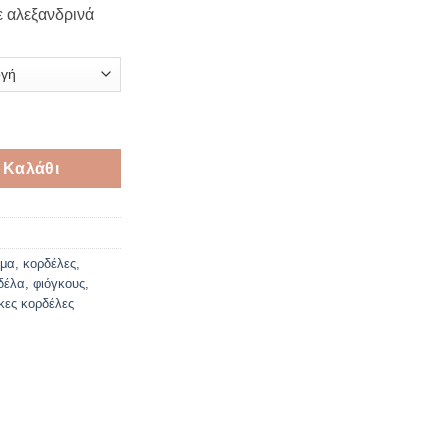
ε αλεξανδρινά
ε αλεξανδρινά 4.3cm ποσότητα
 Καλάθι
ρμα
,
κορδέλες
,
δέλα
,
φιόγκους
,
ικες κορδέλες