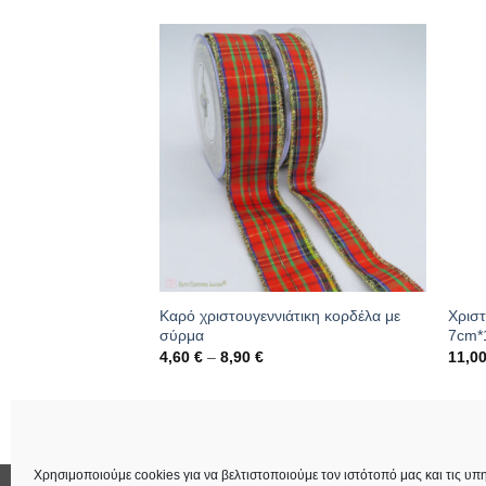
 κορδέλα
Καρό χριστουγεννιάτικη κορδέλα με
Χριστ
σύρμα
7cm*
Price
4,60
€
–
8,90
€
11,0
range:
4,60 €
through
315
Κωδικός: 01.09.0257
Κωδι
8,90 €
Χρησιμοποιούμε cookies για να βελτιστοποιούμε τον ιστότοπό μας και τις υπη