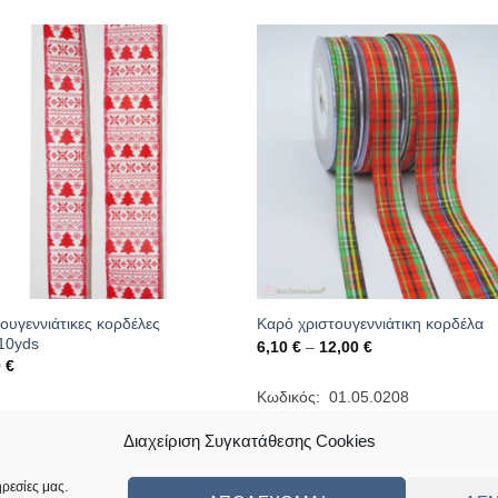
ουγεννιάτικες κορδέλες
Καρό χριστουγεννιάτικη κορδέλα
10yds
Price
6,10
€
–
12,00
€
range:
0
€
6,10 €
through
Κωδικός: 01.05.0208
12,00 €
κός: 01.09.0214
Διαχείριση Συγκατάθεσης Cookies
ρεσίες μας.