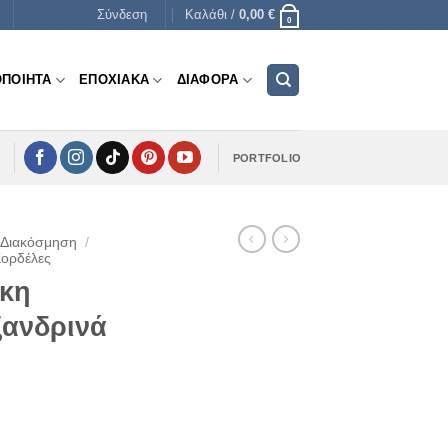
Σύνδεση
Καλάθι /
0,00
€
0
ΟΠΟΙΗΤΑ
ΕΠΟΧΙΑΚΑ
ΔΙΑΦΟΡΑ
PORTFOLIO
 Διακόσμηση
/
Κορδέλες
ικη
ξανδρινά