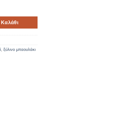
τί ποσότητα
 Καλάθι
ί
,
ξύλινο μπαουλάκι