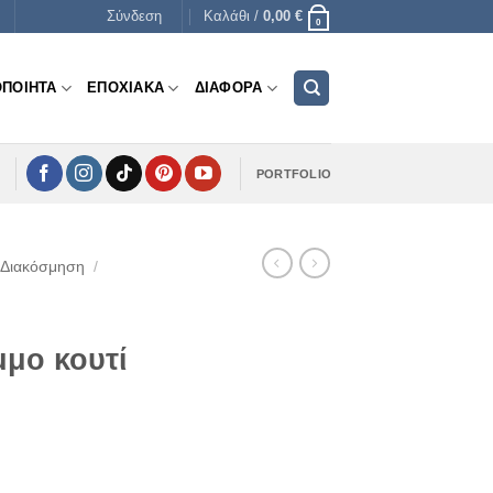
Σύνδεση
Καλάθι /
0,00
€
0
ΟΠΟΙΗΤΑ
ΕΠΟΧΙΑΚΑ
ΔΙΑΦΟΡΑ
PORTFOLIO
 Διακόσμηση
/
μο κουτί