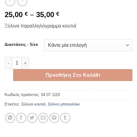
Price
25,00
–
35,00
€
€
range:
Ξύλινα παραλληλόγραμμα κουτιά
25,00 €
through
35,00 €
Διαστάσεις - Size
Ξύλινα παραλληλόγραμμα κουτιά ποσότητα
Προσθήκη Στο Καλάθι
Κωδικός προϊόντος:
04.07.1110
Ετικέτες:
ξύλινα κουτιά
,
ξύλινο μπαουλάκι