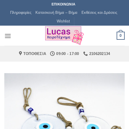
Μετάβαση
ΕΠΙΚΟΙΝΩΝΙΑ
στο
Πληροφορίες
Κατασκευή Βήμα – Βήμα
Εκθέσεις και Δράσεις
περιεχόμενο
Wishlist
0
ΤΟΠΟΘΕΣΙΑ
09:00 - 17:00
2106202134