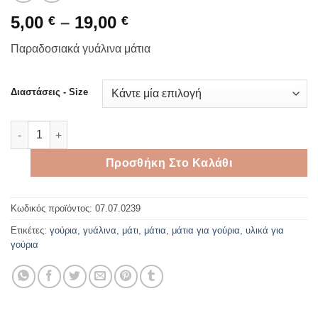
Price
5,00
–
19,00
€
€
range:
Παραδοσιακά γυάλινα μάτια
5,00 €
through
19,00 €
Διαστάσεις - Size
Λευκό γυάλινο μάτι ποσότητα
Προσθήκη Στο Καλάθι
Κωδικός προϊόντος:
07.07.0239
Ετικέτες:
γούρια
,
γυάλινα
,
μάτι
,
μάτια
,
μάτια για γούρια
,
υλικά για
γούρια