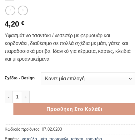
4,20
€
Υφασμάτινο τσαντάκι / νεσεσέρ με φερμουάρ και
κορδονάκι, διαθέσιμο σε πολλά σχέδια με μάτι, γάτες και
παραδοσιακά μοτίβα. Ιδανικό για κέρματα, κάρτες, κλειδιά
και μικροαντικείμενα.
Σχέδιο - Design
Υφασμάτινο τσαντάκι με φερμουάρ 14.5×11 cm σε διάφορα σχέ
Προσθήκη Στο Καλάθι
Κωδικός προϊόντος:
07.02.0203
Ετικέτες:
γατούλα
,
μάτι
,
πορτοφόλι
,
τσάντα
,
τσαντάκι