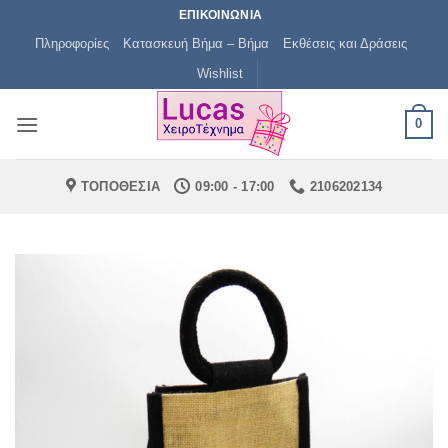
Μετάβαση
ΕΠΙΚΟΙΝΩΝΙΑ
στο
Πληροφορίες
Κατασκευή Βήμα – Βήμα
Εκθέσεις και Δράσεις
περιεχόμενο
Wishlist
0
ΤΟΠΟΘΕΣΙΑ
09:00 - 17:00
2106202134