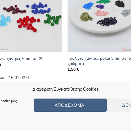
Γυάλινες χάντρες ροκάι 3mm σε π
ινες χάντρες 6mm σετ20
χρώματα
€
1,50
€
κός: 16.01.0271
Κωδικός: 08.07.0448
Διαχείριση Συγκατάθεσης Cookies
ρεσίες μας.
ΑΠΟΔΈΧΟΜΑΙ
ΔΕ
ς
Πολιτική Επιστροφών Κι Αλλαγών
Συχνές Ερωτήσεις – Frequently Ask
ed by
Angellight