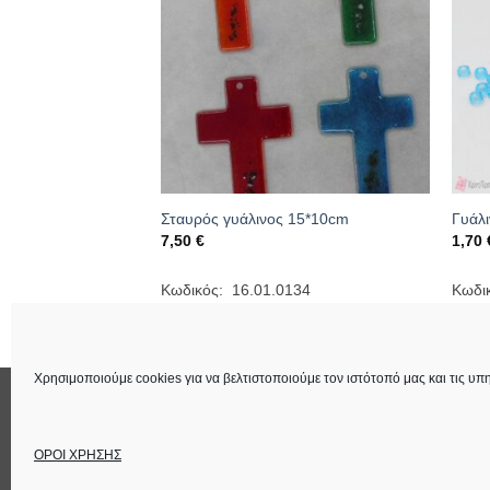
να μάτια
Σταυρός γυάλινος 15*10cm
Γυάλ
ce
7,50
€
1,70
ge:
0 €
ough
180
Κωδικός: 16.01.0134
Κωδι
0 €
Χρησιμοποιούμε cookies για να βελτιστοποιούμε τον ιστότοπό μας και τις υπη
ΕΠΙΚΟΙΝΩΝΙΑ
ΟΡΟΙ ΧΡΗΣΗΣ
Στοιχεία Εταιρεία
ΟΡΟΙ ΧΡΗΣΗΣ
Copyright 2026 ©
Lucas Χειροτέχνημα
Power