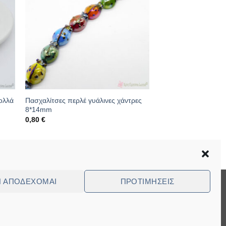
ολλά
Πασχαλίτσες περλέ γυάλινες χάντρες
8*14mm
0,80
€
Κωδικός: 16.01.0089-1
Ν ΑΠΟΔΈΧΟΜΑΙ
ΠΡΟΤΙΜΉΣΕΙΣ
Visa
MasterCard
Cash
Bank
Cash
On
Transfer
on
ed Questions (FAQ)
Delivery
Pickup