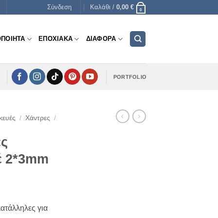
Σύνδεση
Καλάθι /
0,00
€
0
ΟΠΟΙΗΤΑ
ΕΠΟΧΙΑΚΑ
ΔΙΑΦΟΡΑ
PORTFOLIO
κευές
/
Χάντρες
/
ες
έ 2*3mm
κατάλληλες για