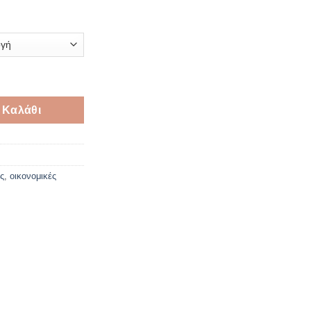
ταγιέ 2*3mm ποσότητα
 Καλάθι
ς
,
οικονομικές