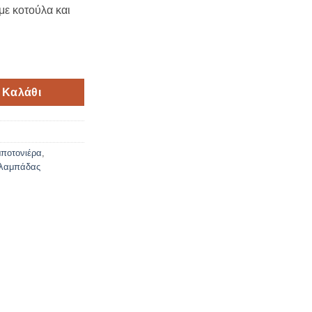
με κοτούλα και
ε κοτούλα και αυγά ποσότητα
 Καλάθι
μποτονιέρα
,
 λαμπάδας