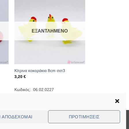
ΕΞΑΝΤΛΗΜΈΝΟ
Κίτρινα κοκοράκια 8cm σετ3
3,20
€
Κωδικός: 06.02.0227
Ν ΑΠΟΔΈΧΟΜΑΙ
ΠΡΟΤΙΜΉΣΕΙΣ
Visa
MasterCard
Cash
Bank
Cash
On
Transfer
on