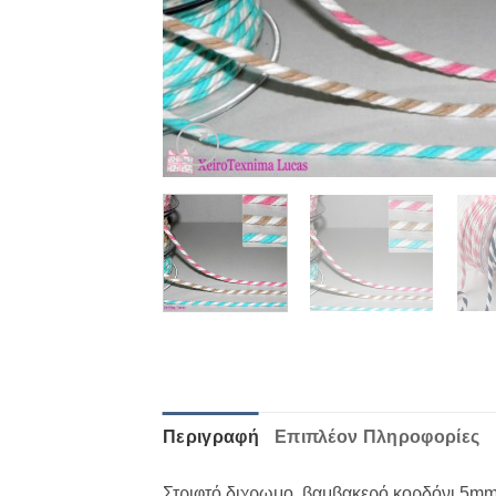
Περιγραφή
Επιπλέον Πληροφορίες
Στριφτό διχρωμο, βαμβακερό κορδόνι 5mm