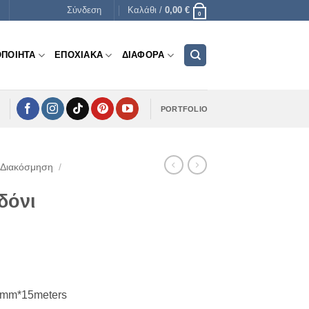
Σύνδεση
Καλάθι /
0,00
€
0
ΟΠΟΙΗΤΑ
ΕΠΟΧΙΑΚΑ
ΔΙΑΦΟΡΑ
PORTFOLIO
 Διακόσμηση
/
δόνι
 5mm*15meters