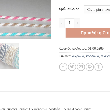
Χρώμα-Color
Βαμβακερό κορδόνι 5mm*15me
Προσθήκη Στο
Κωδικός προϊόντος:
01.06.0285
Ετικέτες:
δίχρωμα
,
κορδόνια
,
πλεχτ
 σε συσκευασία 15 μέτρων, διαθέσιμο σε 4 χρώματα