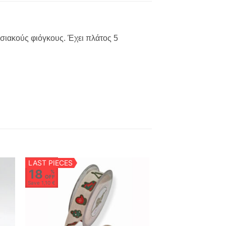
σιακούς φιόγκους. Έχει πλάτος 5
LAST PIECES
18
%
OFF
Save
1,10 €