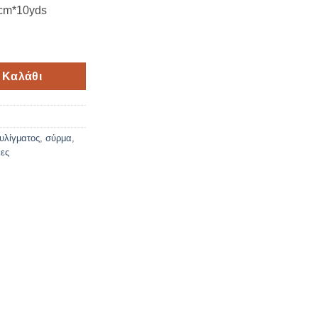
5cm*10yds
cm*10yds ποσότητα
 Καλάθι
τυλίγματος
,
σύρμα
,
κες