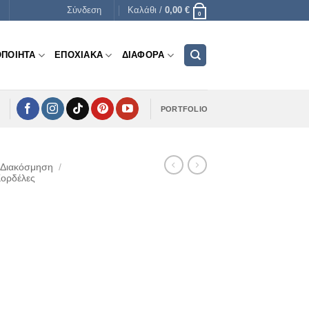
Σύνδεση
Καλάθι /
0,00
€
0
ΟΠΟΙΗΤΑ
ΕΠΟΧΙΑΚΑ
ΔΙΑΦΟΡΑ
PORTFOLIO
 Διακόσμηση
/
Κορδέλες