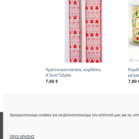
νθρωπους
Χριστουγεννιάτικες κορδέλες
Κορδ
4.5cm*10yds
μέτρ
7,60
€
7,80
308
Κωδικός: 01.09.0213
Κωδι
Χρησιμοποιούμε cookies για να βελτιστοποιούμε τον ιστότοπό μας και τις υπη
ΕΠΙΚΟΙΝΩΝΙΑ
ΟΡΟΙ ΧΡΗΣΗΣ
Στοιχεία Εταιρεία
ΟΡΟΙ ΧΡΗΣΗΣ