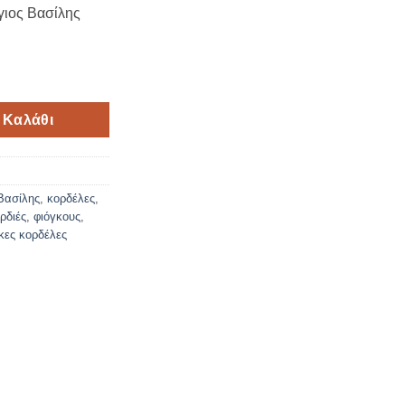
γιος Βασίλης
ιος Βασίλης 5.3cm*9 μέτρα ποσότητα
 Καλάθι
Βασίλης
,
κορδέλες
,
ρδιές
,
φιόγκους
,
ικες κορδέλες