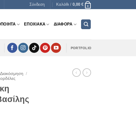
Σύνδεση
Καλάθι /
0,00
€
0
ΟΠΟΙΗΤΑ
ΕΠΟΧΙΑΚΑ
ΔΙΑΦΟΡΑ
PORTFOLIO
 Διακόσμηση
/
Κορδέλες
ικη
Βασίλης