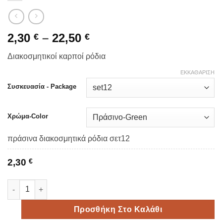
Price
2,30
–
22,50
€
€
range:
Διακοσμητικοί καρποί ρόδια
2,30 €
through
ΕΚΚΑΘΆΡΙΣΗ
22,50 €
Συσκευασία - Package
Χρώμα-Color
πράσινα διακοσμητικά ρόδια σετ12
2,30
€
Διακοσμητικοί καρποί - πορτοκαλί και πράσινα ρόδια 2cm πο
Προσθήκη Στο Καλάθι