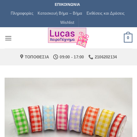
Μετάβαση
ΕΠΙΚΟΙΝΩΝΙΑ
στο
Πληροφορίες
Κατασκευή Βήμα – Βήμα
Εκθέσεις και Δράσεις
περιεχόμενο
Wishlist
0
ΤΟΠΟΘΕΣΙΑ
09:00 - 17:00
2106202134