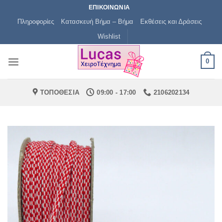
Μετάβαση
ΕΠΙΚΟΙΝΩΝΙΑ
στο
Πληροφορίες
Κατασκευή Βήμα – Βήμα
Εκθέσεις και Δράσεις
περιεχόμενο
Wishlist
0
ΤΟΠΟΘΕΣΙΑ
09:00 - 17:00
2106202134