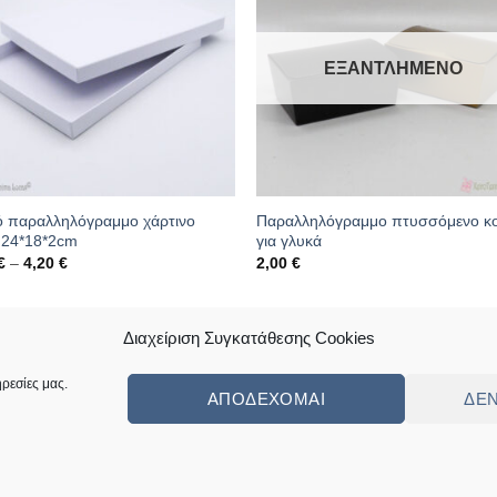
ΕΞΑΝΤΛΗΜΈΝΟ
ό παραλληλόγραμμο χάρτινο
Παραλληλόγραμμο πτυσσόμενο κο
ί 24*18*2cm
για γλυκά
Price
€
–
4,20
€
2,00
€
range:
3,02 €
through
κός: 05.03.1476
Κωδικός: 05.05.0142
4,20 €
Διαχείριση Συγκατάθεσης Cookies
ρεσίες μας.
ΑΠΟΔΈΧΟΜΑΙ
ΔΕ
ς
Πολιτική Επιστροφών Κι Αλλαγών
Συχνές Ερωτήσεις – Frequently Ask
ed by
Angellight