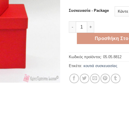
thro
3,60 
Συσκευασία - Package
Κόκκινο χάρτινο κουτί 8*8*12
Προσθήκη Στο
Κωδικός προϊόντος:
05.05.8812
Ετικέτα:
κουτιά συσκευασίας