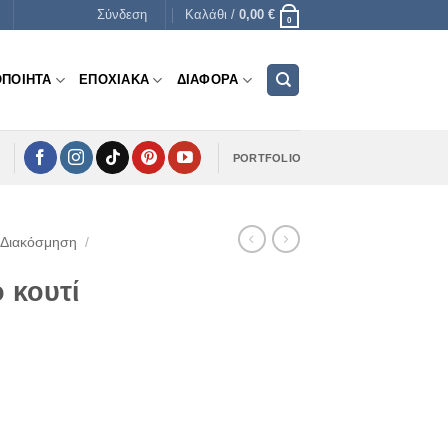
Σύνδεση
Καλάθι /
0,00
€
0
ΟΠΟΙΗΤΑ
ΕΠΟΧΙΑΚΑ
ΔΙΑΦΟΡΑ
PORTFOLIO
 Διακόσμηση
/
 κουτί
e
e:
€