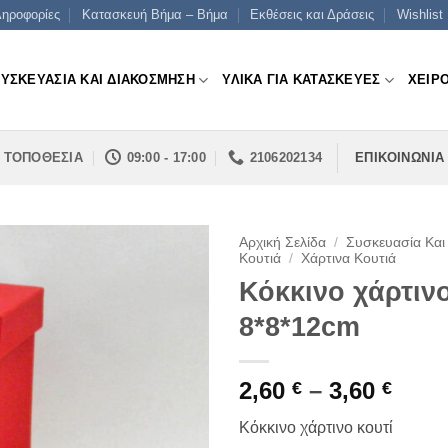
ηροφορίες
Κατασκευή Βήμα – Βήμα
Εκθέσεις και Δράσεις
Wishlist
ΣΥΣΚΕΥΑΣΙΑ ΚΑΙ ΔΙΑΚΟΣΜΗΣΗ
ΥΛΙΚΑ ΓΙΑ ΚΑΤΑΣΚΕΥΕΣ
ΧΕΙΡ
ΤΟΠΟΘΕΣΙΑ
09:00 - 17:00
2106202134
ΕΠΙΚΟΙΝΩΝΙΑ
Αρχική Σελίδα
/
Συσκευασία Και
Κουτιά
/
Χάρτινα Κουτιά
Κόκκινο χάρτινο
8*8*12cm
Pric
2,60
–
3,60
€
€
rang
Κόκκινο χάρτινο κουτί
2,60 