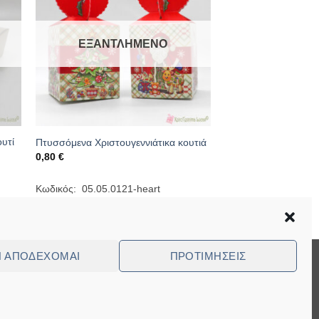
ΕΞΑΝΤΛΗΜΈΝΟ
υτί
Πτυσσόμενα Χριστουγεννιάτικα κουτιά
0,80
€
Κωδικός: 05.05.0121-heart
Ν ΑΠΟΔΈΧΟΜΑΙ
ΠΡΟΤΙΜΉΣΕΙΣ
Visa
MasterCard
Cash
Bank
Cash
On
Transfer
on
ed Questions (FAQ)
Delivery
Pickup