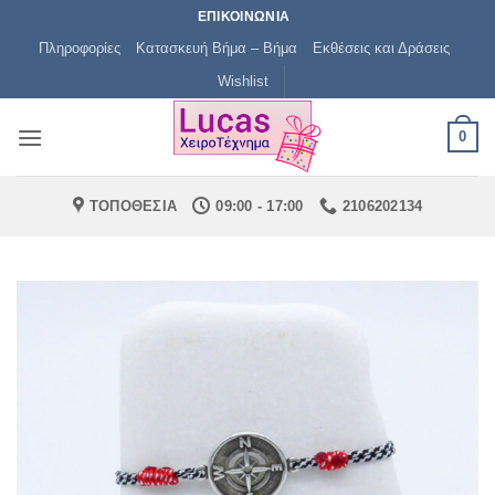
Μετάβαση
ΕΠΙΚΟΙΝΩΝΙΑ
στο
Πληροφορίες
Κατασκευή Βήμα – Βήμα
Εκθέσεις και Δράσεις
περιεχόμενο
Wishlist
0
ΤΟΠΟΘΕΣΙΑ
09:00 - 17:00
2106202134