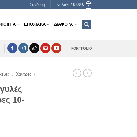
Σύνδεση
Καλάθι /
0,00
€
0
ΟΠΟΙΗΤΑ
ΕΠΟΧΙΑΚΑ
ΔΙΑΦΟΡΑ
PORTFOLIO
κευές
/
Χάντρες
/
γυλές
ες 10-
e