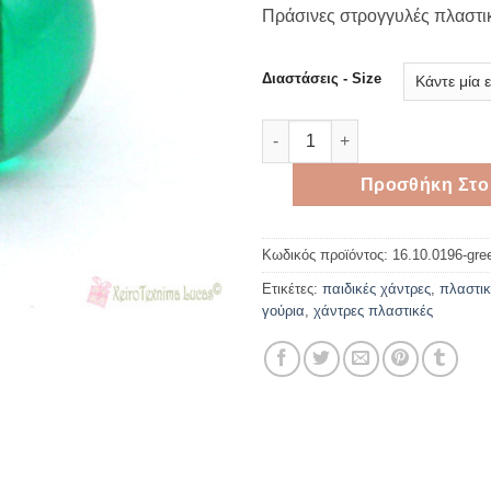
rang
Πράσινες στρογγυλές πλαστι
1,50 
thro
2,00 
Διαστάσεις - Size
Πράσινες στρογγυλές πλαστικ
Προσθήκη Στο
Κωδικός προϊόντος:
16.10.0196-gre
Ετικέτες:
παιδικές χάντρες
,
πλαστικ
γούρια
,
χάντρες πλαστικές