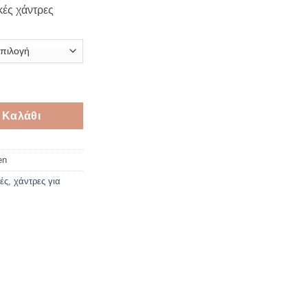
e:
κές χάντρες
€
ugh
€
ές χάντρες 10-14mm set ποσότητα
 Καλάθι
en
ές
,
χάντρες για