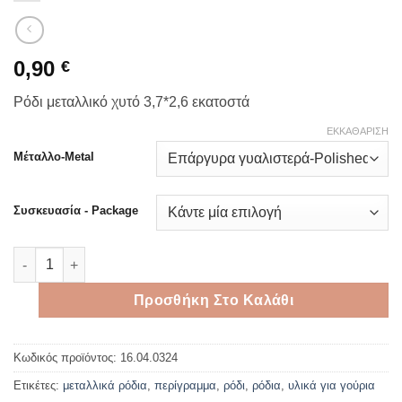
0,90
€
Ρόδι μεταλλικό χυτό 3,7*2,6 εκατοστά
ΕΚΚΑΘΆΡΙΣΗ
Μέταλλο-Metal
Συσκευασία - Package
Ρόδια μεταλλικά σε χρυσαφί ή ασημί χρώμα ποσότητα
Προσθήκη Στο Καλάθι
Κωδικός προϊόντος:
16.04.0324
Ετικέτες:
μεταλλικά ρόδια
,
περίγραμμα
,
ρόδι
,
ρόδια
,
υλικά για γούρια