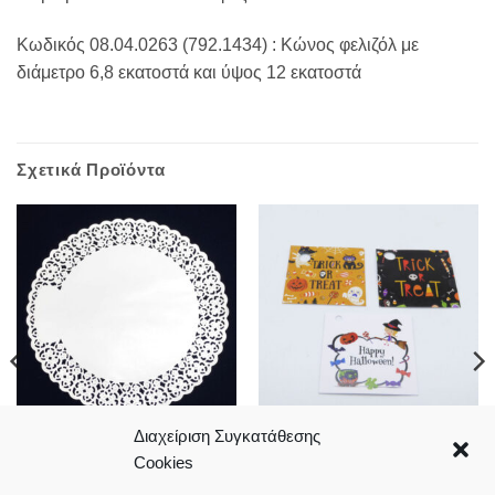
Κωδικός 08.04.0263 (792.1434) : Κώνος φελιζόλ με
διάμετρο 6,8 εκατοστά και ύψος 12 εκατοστά
Σχετικά Προϊόντα
Διαχείριση Συγκατάθεσης
Λευκές χάρτινες
Halloween κάρτες Trick or
Cookies
τουρτοδαντέλες σε διάφορες
Treat set12
διαστάσεις
2,70
€