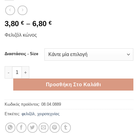
Price
3,80
–
6,80
€
€
range:
Φελιζόλ κώνος
3,80 €
through
6,80 €
Διαστάσεις - Size
Κώνοι από φελιζόλ σε διάφορες διαστάσεις ποσότητα
Προσθήκη Στο Καλάθι
Κωδικός προϊόντος:
08.04.0889
Ετικέτες:
φελιζόλ
,
χειροτεχνίας