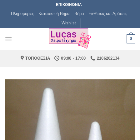
Μετάβαση
ΕΠΙΚΟΙΝΩΝΙΑ
στο
Πληροφορίες
Κατασκευή Βήμα – Βήμα
Εκθέσεις και Δράσεις
περιεχόμενο
Wishlist
0
ΤΟΠΟΘΕΣΙΑ
09:00 - 17:00
2106202134