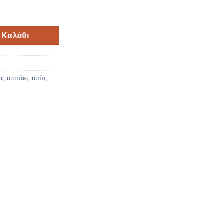
 ποσότητα
 Καλάθι
α
,
σπιτάκι
,
σπίτι
,