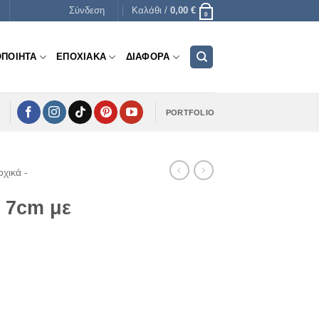
Σύνδεση
Καλάθι /
0,00
€
0
ΟΠΟΙΗΤΑ
ΕΠΟΧΙΑΚΑ
ΔΙΑΦΟΡΑ
PORTFOLIO
χικά -
ι 7cm με