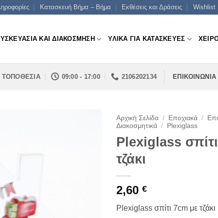
ηροφορίες
Κατασκευή Βήμα – Βήμα
Εκθέσεις και Δράσεις
Wishlist
ΣΥΣΚΕΥΑΣΙΑ ΚΑΙ ΔΙΑΚΟΣΜΗΣΗ
ΥΛΙΚΑ ΓΙΑ ΚΑΤΑΣΚΕΥΕΣ
ΧΕΙΡ
ΤΟΠΟΘΕΣΙΑ
09:00 - 17:00
2106202134
ΕΠΙΚΟΙΝΩΝΙΑ
Αρχική Σελίδα
/
Εποχιακά
/
Επο
Διακοσμητικά
/
Plexiglass
Plexiglass σπίτ
τζάκι
2,60
€
Plexiglass σπίτι 7cm με τζάκι