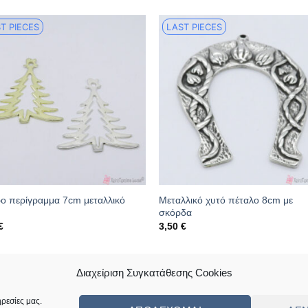
T PIECES
LAST PIECES
ρο περίγραμμα 7cm μεταλλικό
Μεταλλικό χυτό πέταλο 8cm με
σκόρδα
€
3,50
€
κός: 08.07.0562
Κωδικός: 16.04.0090
Διαχείριση Συγκατάθεσης Cookies
ρεσίες μας.