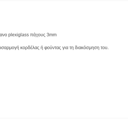
ι
φανο plexiglass πάχους 3mm
οσαρμογή κορδέλας ή φούντας για τη διακόσμηση του.