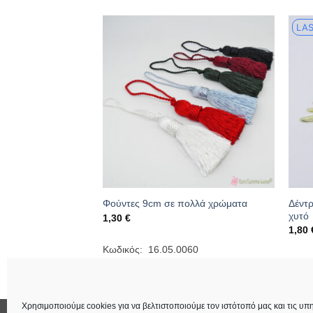
LAS
ΛΗΜΈΝΟ
Δέντ
ο κλαδί ελιάς 8.1cm
Φούντες 9cm σε πολλά χρώματα
χυτό
1,30
€
1,80
063
Κωδικός: 16.05.0060
Κωδι
Χρησιμοποιούμε cookies για να βελτιστοποιούμε τον ιστότοπό μας και τις υπη