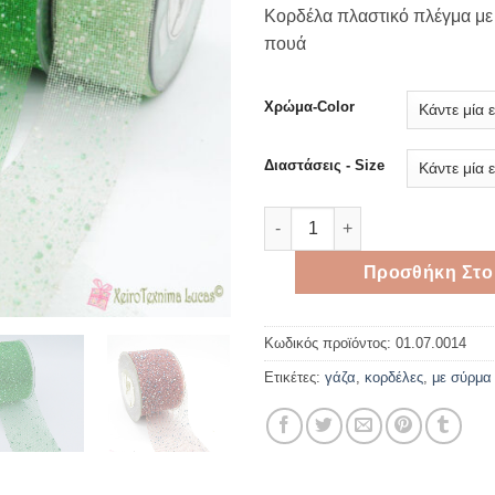
rang
Κορδέλα πλαστικό πλέγμα με
1,50 
πουά
thro
3,00 
Χρώμα-Color
Διαστάσεις - Size
Πλαστικό πλέγμα με διογκωμέ
Προσθήκη Στο
Κωδικός προϊόντος:
01.07.0014
Ετικέτες:
γάζα
,
κορδέλες
,
με σύρμα