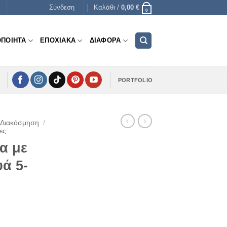
Σύνδεση
Καλάθι /
0,00
€
0
ΟΠΟΙΗΤΑ
ΕΠΟΧΙΑΚΑ
ΔΙΑΦΟΡΑ
PORTFOLIO
 Διακόσμηση
/
ες
α με
ά 5-
e