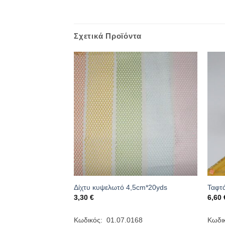
Σχετικά Προϊόντα
λα 3mm με λευκό
Δίχτυ κυψελωτό 4,5cm*20yds
Ταφτ
3,30
€
6,60
Κωδικός: 01.07.0168
Κωδι