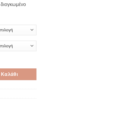
e:
 διογκωμένο
€
ugh
€
νο πουά 5-7cm*9 μέτρα ποσότητα
 Καλάθι