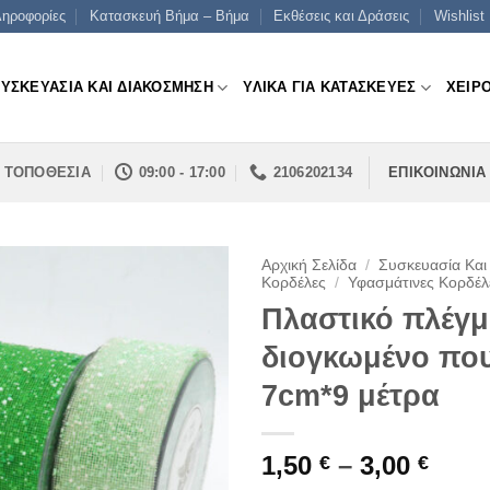
ηροφορίες
Κατασκευή Βήμα – Βήμα
Εκθέσεις και Δράσεις
Wishlist
ΣΥΣΚΕΥΑΣΙΑ ΚΑΙ ΔΙΑΚΟΣΜΗΣΗ
ΥΛΙΚΑ ΓΙΑ ΚΑΤΑΣΚΕΥΕΣ
ΧΕΙΡ
ΤΟΠΟΘΕΣΙΑ
09:00 - 17:00
2106202134
ΕΠΙΚΟΙΝΩΝΙΑ
Αρχική Σελίδα
/
Συσκευασία Και
Κορδέλες
/
Υφασμάτινες Κορδέλ
Πλαστικό πλέγμ
διογκωμένο που
7cm*9 μέτρα
Pric
1,50
–
3,00
€
€