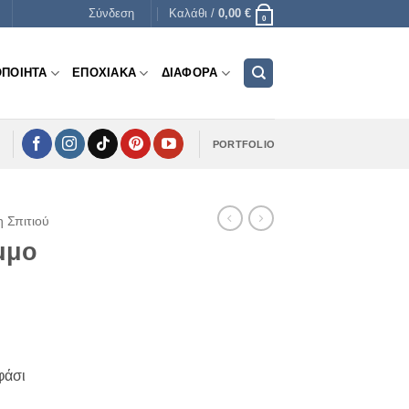
Σύνδεση
Καλάθι /
0,00
€
0
ΟΠΟΙΗΤΑ
ΕΠΟΧΙΑΚΑ
ΔΙΑΦΟΡΑ
PORTFOLIO
η Σπιτιού
μμο
φάσι