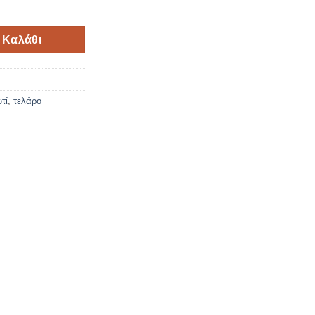
άσι ποσότητα
 Καλάθι
τί
,
τελάρο