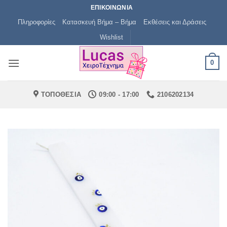
Μετάβαση
ΕΠΙΚΟΙΝΩΝΙΑ
στο
Πληροφορίες
Κατασκευή Βήμα – Βήμα
Εκθέσεις και Δράσεις
περιεχόμενο
Wishlist
0
ΤΟΠΟΘΕΣΙΑ
09:00 - 17:00
2106202134